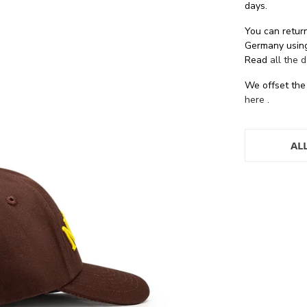
days.
You can return
Germany using
Read
all the 
We offset the
here
.
AL