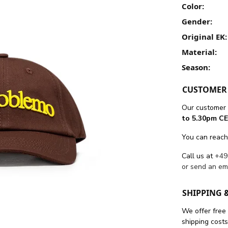
Color:
Gender:
Original EK:
Material:
Season:
CUSTOMER 
Our customer 
to 5.30pm CE
You can reach
Call us at
+49
or send an em
SHIPPING 
We offer free
shipping cost