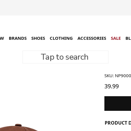
EW
BRANDS
SHOES
CLOTHING
ACCESSORIES
SALE
B
Tap to search
No Prob
SKU: NP900
39.99
PRODUCT D