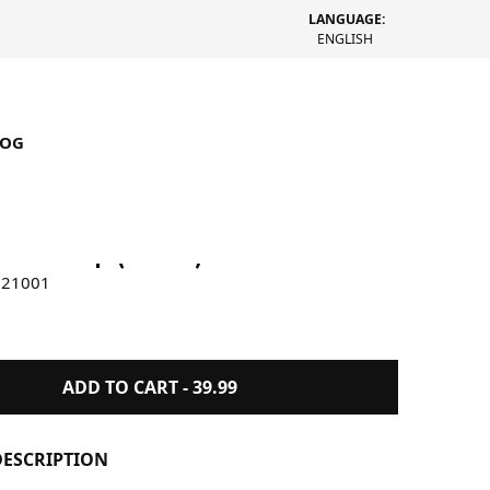
LANGUAGE:
ENGLISH
LOG
lemo Cap (Braun)
021001
ADD TO CART -
39.99
ESCRIPTION