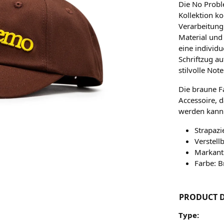
Die No Probl
Kollektion k
Verarbeitung
Material und 
eine individ
Schriftzug a
stilvolle Note
Die braune F
Accessoire, 
werden kann
Strapazi
Verstell
Markante
Farbe: B
PRODUCT D
Type: