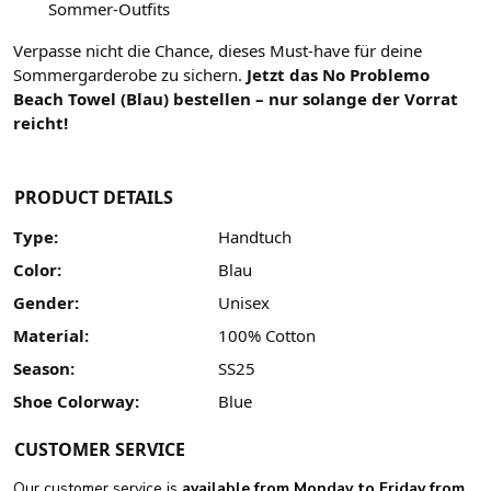
Sommer-Outfits
Verpasse nicht die Chance, dieses Must-have für deine
Sommergarderobe zu sichern.
Jetzt das No Problemo
Beach Towel (Blau) bestellen – nur solange der Vorrat
reicht!
PRODUCT DETAILS
Type:
Handtuch
Color:
Blau
Gender:
Unisex
Material:
100% Cotton
Season:
SS25
Shoe Colorway:
Blue
CUSTOMER SERVICE
Our customer service is
available from Monday to Friday from