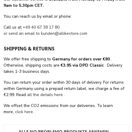
9am to 5.30pm CET.
You can reach us by email or phone:
Call us at
+49 40 67 38 17 80
or send an email to
kunden@allikestore.com
SHIPPING & RETURNS
We offer free shipping
to
Germany for orders
over €80
.
Otherwise, shipping costs are
€3.95 via DPD Classic
. Delivery
takes 1-3 business days.
You can return your order within 30 days of delivery. For returns
within Germany using a prepaid return label, we charge a fee of
€2.99. Read
all the details here
.
We offset the CO2 emissions from our deliveries. To learn
more,
click here
.
ALLE NO PROBLEMO PRODUKTE ANSEHEN