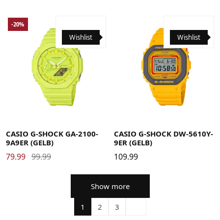
-20%
Wishlist
Wishlist
CASIO G-SHOCK GA-2100-
CASIO G-SHOCK DW-5610Y-
9A9ER (GELB)
9ER (GELB)
79.99
99.99
109.99
Show more
1
2
3