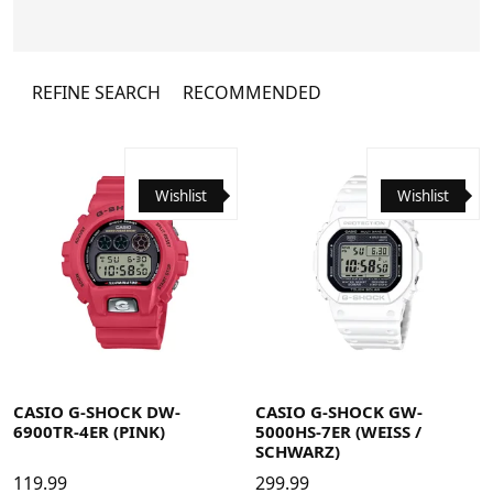
Uhr. Seit der Entstehung der Uhr im Jahr
1983 konnte die G-SHOCK ihre
uneingeschränkte Entwicklung fortsetzen
und dabei ihr einzigartiges Basisdesign
REFINE SEARCH
RECOMMENDED
beibehalten. Heute nimmt die G-SHOCK die
Herausforderung weiterhin an und
überschreitet dabei die Grenze von Zeit
und Vorstellungskraft.
Wishlist
Wishlist
CASIO G-SHOCK DW-
CASIO G-SHOCK GW-
6900TR-4ER (PINK)
5000HS-7ER (WEISS /
SCHWARZ)
119.99
299.99