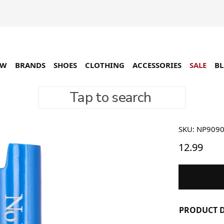
EW
BRANDS
SHOES
CLOTHING
ACCESSORIES
SALE
B
Tap to search
No Prob
SKU: NP909
12.99
PRODUCT D