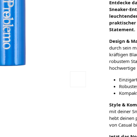
Entdecke da
Sneaker-Ent
leuchtendem
praktischer
Statement.
Design & Ma
durch sein mi
kräftigen Bla
robustem Sta
hochwertige 
Einzigar
Robustes
Kompakt
Style & Kom
mit deiner S
hebt deinen 
von Casual bi
Jetzt das N