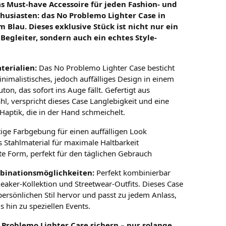
s Must-have Accessoire für jeden Fashion- und
husiasten: das No Problemo Lighter Case in
 Blau. Dieses exklusive Stück ist nicht nur ein
 Begleiter, sondern auch ein echtes Style-
terialien:
Das No Problemo Lighter Case besticht
nimalistisches, jedoch auffälliges Design in einem
uton, das sofort ins Auge fällt. Gefertigt aus
hl, verspricht dieses Case Langlebigkeit und eine
Haptik, die in der Hand schmeichelt.
tige Farbgebung für einen auffälligen Look
 Stahlmaterial für maximale Haltbarkeit
e Form, perfekt für den täglichen Gebrauch
binationsmöglichkeiten:
Perfekt kombinierbar
neaker-Kollektion und Streetwear-Outfits. Dieses Case
persönlichen Stil hervor und passt zu jedem Anlass,
s hin zu speziellen Events.
o Problemo Lighter Case sichern – nur solange