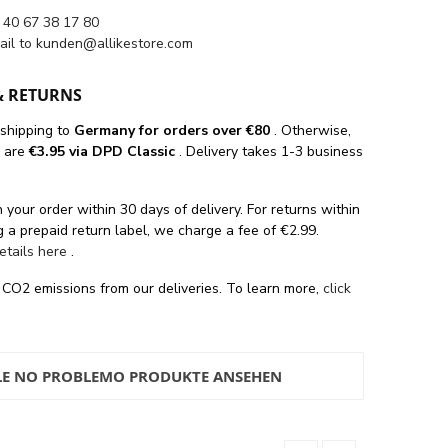
 40 67 38 17 80
ail to
kunden@allikestore.com
& RETURNS
 shipping
to
Germany for orders
over €80
. Otherwise,
s are
€3.95 via DPD Classic
. Delivery takes 1-3 business
 your order within 30 days of delivery. For returns within
 a prepaid return label, we charge a fee of €2.99.
details here
.
 CO2 emissions from our deliveries. To learn more,
click
LE NO PROBLEMO PRODUKTE ANSEHEN