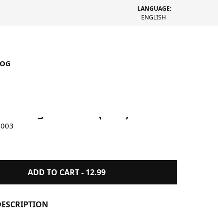
LANGUAGE:
ENGLISH
LOG
lemo Lighter Case (Blau)
0003
ADD TO CART -
12.99
ESCRIPTION