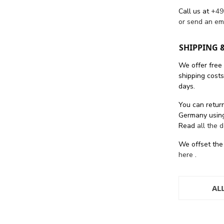
Call us at
+49
or send an em
SHIPPING 
We offer free
shipping cost
days.
You can return
Germany using
Read
all the 
We offset the
here
.
AL