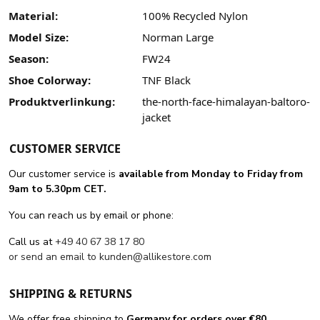
Material:
100% Recycled Nylon
Model Size:
Norman Large
Season:
FW24
Shoe Colorway:
TNF Black
Produktverlinkung:
the-north-face-himalayan-baltoro-
jacket
CUSTOMER SERVICE
Our customer service is
available from Monday to Friday from
9am to 5.30pm CET.
You can reach us by email or phone:
Call us at
+49 40 67 38 17 80
or send an email to
kunden@allikestore.com
SHIPPING & RETURNS
We offer free shipping
to
Germany for orders
over €80
.