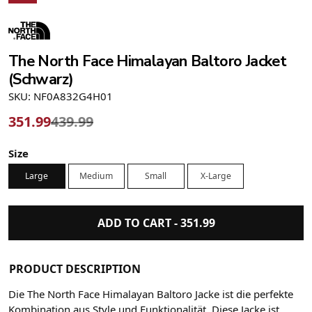
The North Face Himalayan Baltoro Jacket
(Schwarz)
SKU: NF0A832G4H01
351.99
439.99
Size
Large
Medium
Small
X-Large
ADD TO CART -
351.99
PRODUCT DESCRIPTION
Die The North Face Himalayan Baltoro Jacke ist die perfekte
Kombination aus Style und Funktionalität. Diese Jacke ist