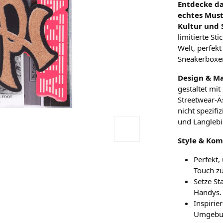
Entdecke da
echtes Must
Kultur und 
limitierte St
Welt, perfek
Sneakerboxen
Design & Ma
gestaltet mit
Streetwear-Ä
nicht spezifi
und Langlebi
Style & Kom
Perfekt,
Touch zu
Setze St
Handys.
Inspirie
Umgebun