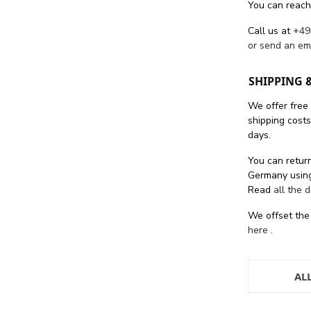
You can reach
Call us at
+49
or send an em
SHIPPING 
We offer free
shipping cost
days.
You can return
Germany using
Read
all the 
We offset the
here
.
AL