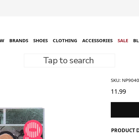
EW
BRANDS
SHOES
CLOTHING
ACCESSORIES
SALE
B
Tap to search
No Probl
SKU: NP904
11.99
PRODUCT D