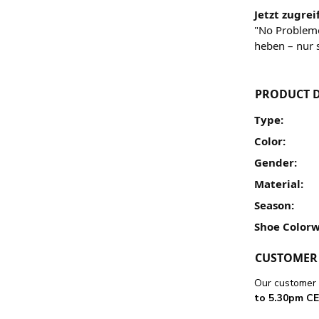
Jetzt zugrei
"No Problemo
heben – nur s
PRODUCT D
Type:
Color:
Gender:
Material:
Season:
Shoe Colorw
CUSTOMER 
Our customer 
to 5.30pm CE