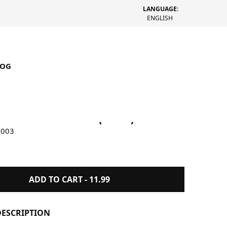
LANGUAGE:
ENGLISH
LOG
emo Sticker Pack (Multi)
0003
ADD TO CART -
11.99
ESCRIPTION