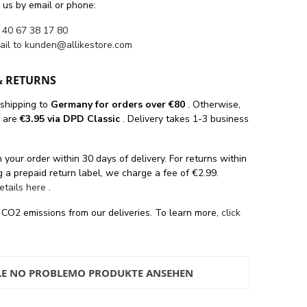
 us by email or phone:
 40 67 38 17 80
ail to
kunden@allikestore.com
& RETURNS
 shipping
to
Germany for orders
over €80
. Otherwise,
s are
€3.95 via DPD Classic
. Delivery takes 1-3 business
 your order within 30 days of delivery. For returns within
 a prepaid return label, we charge a fee of €2.99.
details here
.
 CO2 emissions from our deliveries. To learn more,
click
LE NO PROBLEMO PRODUKTE ANSEHEN