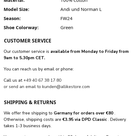
Material:
100% Cotton
Model Size:
Andi und Norman L
Season:
FW24
Shoe Colorway:
Green
CUSTOMER SERVICE
Our customer service is
available from Monday to Friday from
9am to 5.30pm CET.
You can reach us by email or phone:
Call us at
+49 40 67 38 17 80
or send an email to
kunden@allikestore.com
SHIPPING & RETURNS
We offer free shipping
to
Germany for orders
over €80
.
Otherwise, shipping costs are
€3.95 via DPD Classic
. Delivery
takes 1-3 business days.