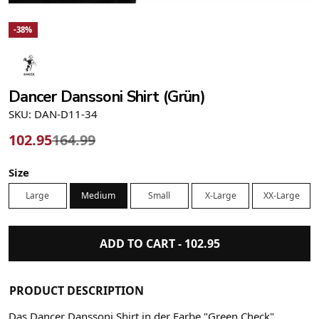
-38%
Dancer Danssoni Shirt (Grün)
SKU: DAN-D11-34
102.95
164.99
Size
Large
Medium
Small
X-Large
XX-Large
ADD TO CART -
102.95
PRODUCT DESCRIPTION
Das Dancer Danssoni Shirt in der Farbe "Green Check"