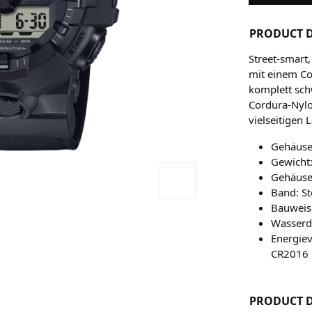
PRODUCT D
Street-smart
mit einem Co
komplett sch
Cordura-Nylo
vielseitigen L
Gehäuseg
Gewicht:
Gehäuse-
Band: S
Bauweise
Wasserdi
Energiev
CR2016
PRODUCT D