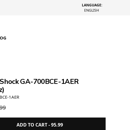
LANGUAGE:
ENGLISH
LOG
-Shock GA-700BCE-1AER
z)
0BCE-1AER
.99
ADD TO CART -
95.99