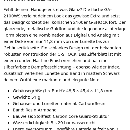
Fehlt deinem Handgelenk etwas Glanz? Die flache GA-
2100WS verleiht deinem Look das gewisse Extra und setzt
das Designkonzept der ikonischen 2100er G-SHOCK fort. Der
glänzende, metallische Goldton und die legendäre achteckige
Form bieten eine Kombination aus Digital und Analog mit
einer Dicke von nur 11,8 mm von der Lünette bis zur
Gehäuserückseite. Ein schlankes Design mit der bekannten
robusten Konstruktion der G-SHOCK. Das Zifferblatt ist mit
einem runden Hairline-Finish versehen und hat eine
silberfarbene Dampfbeschichtung – ebenso wie der Index.
Zusätzlich verleihen Lünette und Band in mattem Schwarz
deinem Outfit eine markante und elegante Note.
Gehäusegröße (L x B x H): 48,5 × 45,4 × 11,8 mm
Gewicht: 51 g
Gehäuse- und Lünettenmaterial: Carbon/Resin
Band: Resin-Armband
Bauweise: Stoßfest, Carbon Core Guard-Struktur
Wasserdichtigkeit: Bis 20 bar wasserdicht
Energieversorgung: Ungefähre Batterielaufzeit von 3