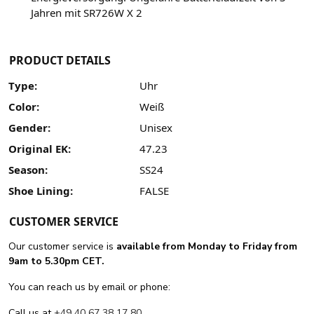
Jahren mit SR726W X 2
PRODUCT DETAILS
Type:
Uhr
Color:
Weiß
Gender:
Unisex
Original EK:
47.23
Season:
SS24
Shoe Lining:
FALSE
CUSTOMER SERVICE
Our customer service is
available from Monday to Friday from
9am to 5.30pm CET.
You can reach us by email or phone:
Call us at
+49 40 67 38 17 80