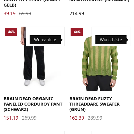
GELB)
39.19
69.99
214.99
-44%
-44%
Wunschliste
Wunschliste
32
34
36
Large
Medium
Small
X-Large
BRAIN DEAD ORGANIC
BRAIN DEAD FUZZY
PANELED CORDUROY PANT
THREADBARE SWEATER
(SCHWARZ)
(GRÜN)
151.19
269.99
162.39
289.99