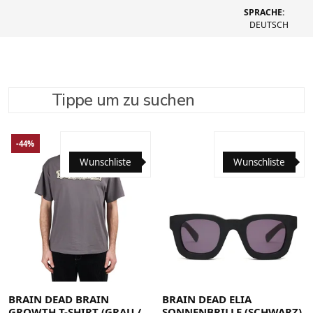
SPRACHE:
DEUTSCH
Tippe um zu suchen
SUCHE VERFEINERN
EMPFOHLEN
-44%
Wunschliste
Wunschliste
Large
Medium
Small
X-Large
BRAIN DEAD BRAIN
BRAIN DEAD ELIA
GROWTH T-SHIRT (GRAU /
SONNENBRILLE (SCHWARZ)