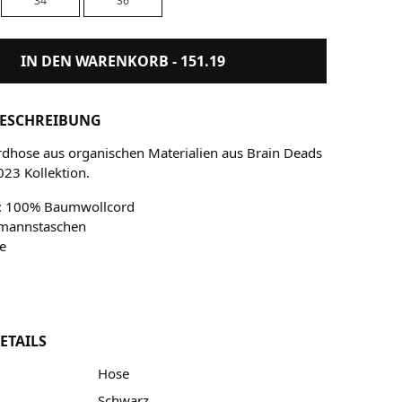
34
36
IN DEN WARENKORB -
151.19
ESCHREIBUNG
dhose aus organischen Materialien aus Brain Deads
023 Kollektion.
l: 100% Baumwollcord
mannstaschen
te
ETAILS
Hose
Schwarz