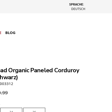
SPRACHE:
DEUTSCH
E
BLOG
ead Organic Paneled Corduroy
chwarz)
9003312
9.99
e