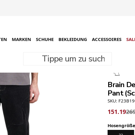
TEN
MARKEN
SCHUHE
BEKLEIDUNG
ACCESSOIRES
SAL
Tippe um zu suchen
-44%
Brain D
Pant (S
SKU: F23B1
151.19
26
Hosengröß