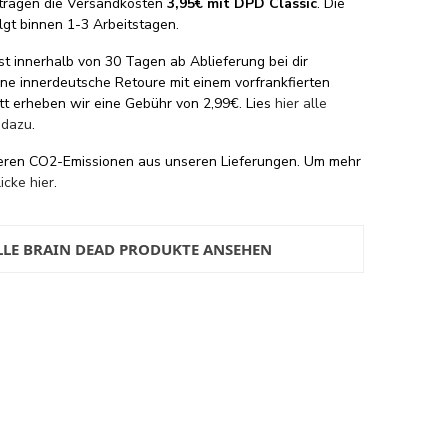
tragen die Versandkosten
3,95€ mit DPD Classic
. Die
lgt binnen 1-3 Arbeitstagen.
st innerhalb von 30 Tagen ab Ablieferung bei dir
eine innerdeutsche Retoure mit einem vorfrankfierten
tt erheben wir eine Gebühr von 2,99€. Lies
hier alle
 dazu
.
eren CO2-Emissionen aus unseren Lieferungen. Um mehr
licke hier
.
LLE BRAIN DEAD PRODUKTE ANSEHEN