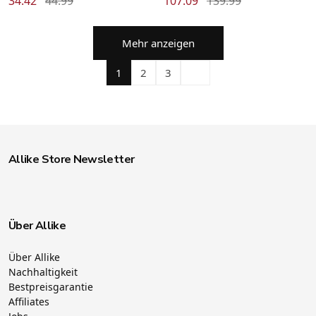
34.42
44.99
107.09
139.99
Mehr anzeigen
1
2
3
Allike Store Newsletter
Über Allike
Über Allike
Nachhaltigkeit
Bestpreisgarantie
Affiliates