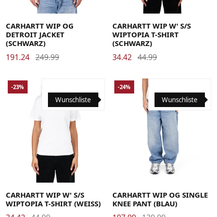
Large
Medium
Small
X-Large
Large
Medium
Small
X-Small
CARHARTT WIP OG
CARHARTT WIP W' S/S
DETROIT JACKET
WIPTOPIA T-SHIRT
(SCHWARZ)
(SCHWARZ)
191.24
249.99
34.42
44.99
-23%
-24%
Wunschliste
Wunschliste
Large
Medium
Small
X-Small
Large
Medium
Small
X-Large
CARHARTT WIP W' S/S
CARHARTT WIP OG SINGLE
WIPTOPIA T-SHIRT (WEISS)
KNEE PANT (BLAU)