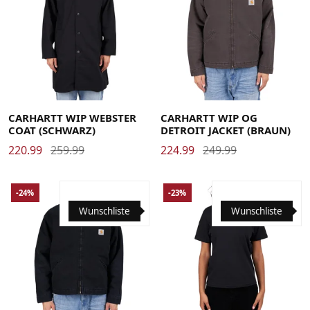
Large
Medium
Small
X-Large
Large
Medium
Small
X-Large
CARHARTT WIP WEBSTER
CARHARTT WIP OG
COAT (SCHWARZ)
DETROIT JACKET (BRAUN)
220.99
259.99
224.99
249.99
-24%
-23%
Wunschliste
Wunschliste