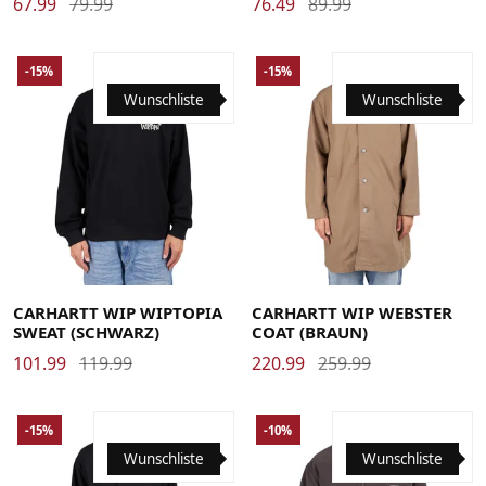
67.99
79.99
76.49
89.99
-15%
-15%
Wunschliste
Wunschliste
Large
Medium
Small
X-Large
Large
Medium
Small
X-Large
CARHARTT WIP WIPTOPIA
CARHARTT WIP WEBSTER
SWEAT (SCHWARZ)
COAT (BRAUN)
101.99
119.99
220.99
259.99
-15%
-10%
Wunschliste
Wunschliste