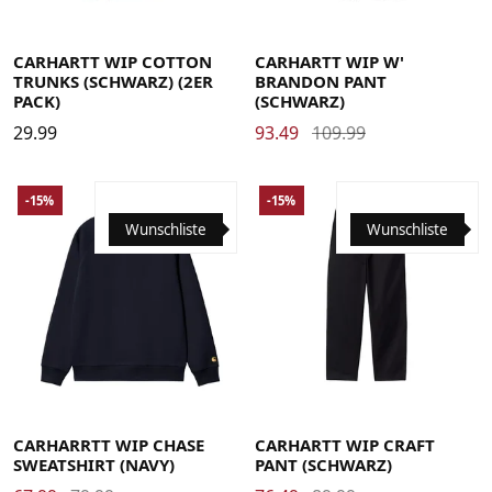
Large
Medium
Small
X-Large
Large
Medium
Small
X-Small
CARHARTT WIP COTTON
CARHARTT WIP W'
TRUNKS (SCHWARZ) (2ER
BRANDON PANT
PACK)
(SCHWARZ)
29.99
93.49
109.99
-15%
-15%
Wunschliste
Wunschliste
Large
Medium
Small
X-Large
29
30
31
32
33
34
36
CARHARRTT WIP CHASE
CARHARTT WIP CRAFT
SWEATSHIRT (NAVY)
PANT (SCHWARZ)