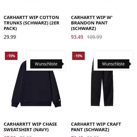
Large
Medium
Small
X-Large
Large
Medium
Small
X-Small
CARHARTT WIP COTTON
CARHARTT WIP W'
TRUNKS (SCHWARZ) (2ER
BRANDON PANT
PACK)
(SCHWARZ)
29.99
93.49
109.99
-15%
-15%
Wunschliste
Wunschliste
Large
Medium
Small
X-Large
29
30
31
32
33
34
36
CARHARRTT WIP CHASE
CARHARTT WIP CRAFT
SWEATSHIRT (NAVY)
PANT (SCHWARZ)