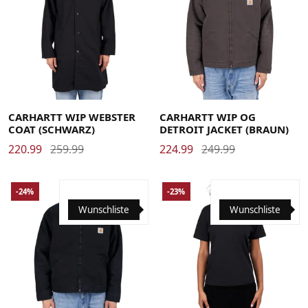
Large
Medium
Small
X-Large
Large
Medium
Small
X-Large
CARHARTT WIP WEBSTER
CARHARTT WIP OG
COAT (SCHWARZ)
DETROIT JACKET (BRAUN)
220.99
259.99
224.99
249.99
-24%
-23%
Wunschliste
Wunschliste