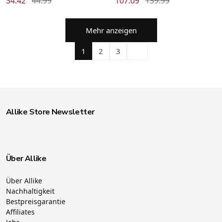
34.42
44.99
107.09
139.99
Mehr anzeigen
1
2
3
Allike Store Newsletter
Über Allike
Über Allike
Nachhaltigkeit
Bestpreisgarantie
Affiliates