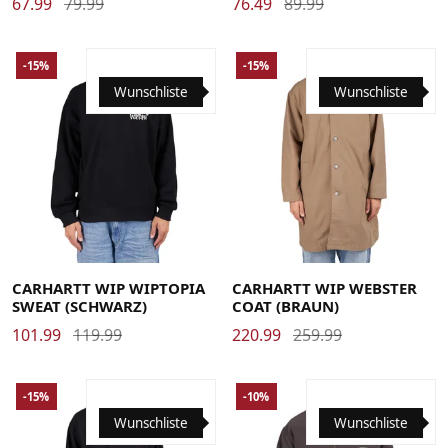
67.99
79.99
76.49
89.99
-15%
-15%
Wunschliste
Wunschliste
Large
Medium
Small
X-Large
Large
Medium
Small
X-Large
CARHARTT WIP WIPTOPIA
CARHARTT WIP WEBSTER
SWEAT (SCHWARZ)
COAT (BRAUN)
101.99
119.99
220.99
259.99
-15%
-10%
Wunschliste
Wunschliste