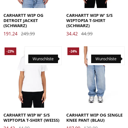
Large
Medium
Small
X-Large
Large
Medium
Small
X-Small
CARHARTT WIP OG
CARHARTT WIP W' S/S
DETROIT JACKET
WIPTOPIA T-SHIRT
(SCHWARZ)
(SCHWARZ)
191.24
249.99
34.42
44.99
-23%
-24%
Wunschliste
Wunschliste
Large
Medium
Small
X-Small
Large
Medium
Small
X-Large
CARHARTT WIP W' S/S
CARHARTT WIP OG SINGLE
WIPTOPIA T-SHIRT (WEISS)
KNEE PANT (BLAU)