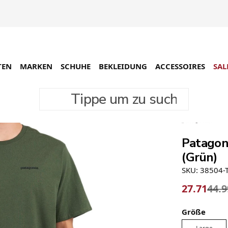
TEN
MARKEN
SCHUHE
BEKLEIDUNG
ACCESSOIRES
SAL
Tippe um zu suchen
-38%
Patagon
(Grün)
SKU: 38504
27.71
44.9
Größe