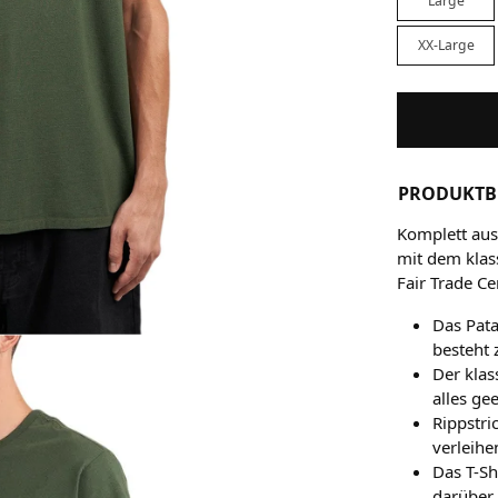
Large
XX-Large
PRODUKTB
Komplett aus 
mit dem klas
Fair Trade Ce
Das Pat
besteht 
Der klas
alles ge
Rippstri
verleih
Das T-Sh
darüber