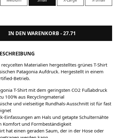
Medium
Small
X-Large
X-Small
IN DEN WARENKORB -
27.71
ESCHREIBUNG
recycelten Materialien hergestelltes grünes T-Shirt
sischen Patagonia Aufdruck. Hergestellt in einem
rtified-Betrieb.
agonia T-Shirt mit dem geringsten CO2 Fußabdruck
zu 100% aus Recyclingmaterial
sische und vielseitige Rundhals-Ausschnitt ist für fast
eignet
ck-Einfassungen am Hals und getapte Schulternähte
en Komfort und Formbeständigkeit
irt hat einen geraden Saum, der in der Hose oder
 getragen werden kann