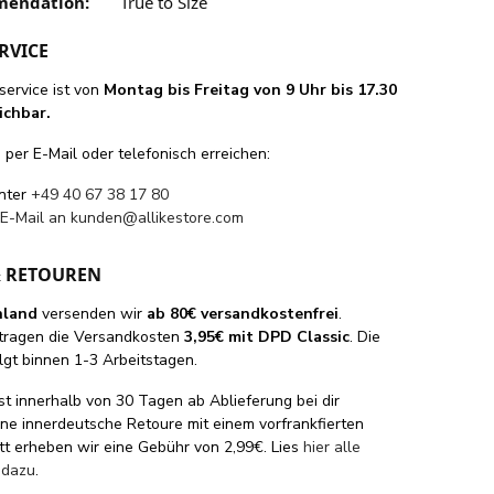
mendation:
True to Size
RVICE
ervice ist von
Montag bis Freitag von 9 Uhr bis 17.30
ichbar.
per E-Mail oder telefonisch erreichen:
unter
+49 40 67 38 17 80
 E-Mail an
kunden@allikestore.com
& RETOUREN
hland
versenden wir
ab 80€ versandkostenfrei
.
tragen die Versandkosten
3,95€ mit DPD Classic
. Die
lgt binnen 1-3 Arbeitstagen.
st innerhalb von 30 Tagen ab Ablieferung bei dir
eine innerdeutsche Retoure mit einem vorfrankfierten
tt erheben wir eine Gebühr von 2,99€. Lies
hier alle
 dazu
.