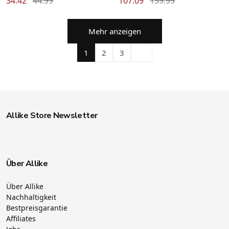
34.42
44.99
107.09
139.99
Mehr anzeigen
1
2
3
Allike Store Newsletter
Über Allike
Über Allike
Nachhaltigkeit
Bestpreisgarantie
Affiliates