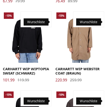
67.99
79.99
76.49
89.99
-15%
-15%
Wunschliste
Wunschliste
Large
Medium
Small
X-Large
Large
Medium
Small
X-Large
CARHARTT WIP WIPTOPIA
CARHARTT WIP WEBSTER
SWEAT (SCHWARZ)
COAT (BRAUN)
101.99
119.99
220.99
259.99
-15%
-10%
Wunschliste
Wunschliste