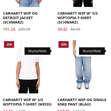
Large
Medium
Small
X-Large
Large
Medium
Small
X-Small
CARHARTT WIP OG
CARHARTT WIP W' S/S
DETROIT JACKET
WIPTOPIA T-SHIRT
(SCHWARZ)
(SCHWARZ)
191.24
249.99
34.42
44.99
-23%
-24%
Wunschliste
Wunschliste
Large
Medium
Small
X-Small
Large
Medium
Small
X-Large
CARHARTT WIP W' S/S
CARHARTT WIP OG SINGLE
WIPTOPIA T-SHIRT (WEISS)
KNEE PANT (BLAU)