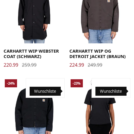
Large
Medium
Small
X-Large
Large
Medium
Small
X-Large
CARHARTT WIP WEBSTER
CARHARTT WIP OG
COAT (SCHWARZ)
DETROIT JACKET (BRAUN)
220.99
259.99
224.99
249.99
-24%
-23%
Wunschliste
Wunschliste