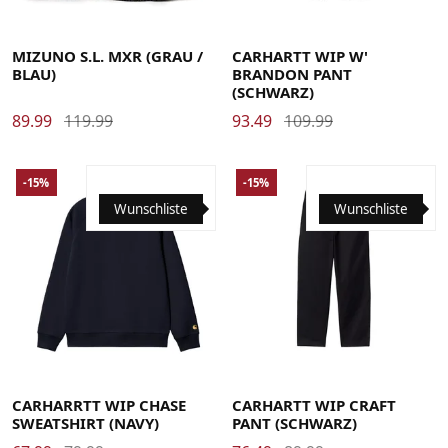
40
40.5
41
42
42.5
43
44
44.5
45
46
Large
Medium
Small
X-Small
MIZUNO S.L. MXR (GRAU /
CARHARTT WIP W'
BLAU)
BRANDON PANT
(SCHWARZ)
89.99
119.99
93.49
109.99
-15%
-15%
Wunschliste
Wunschliste
Large
Medium
Small
X-Large
29
30
31
32
33
34
36
CARHARRTT WIP CHASE
CARHARTT WIP CRAFT
SWEATSHIRT (NAVY)
PANT (SCHWARZ)