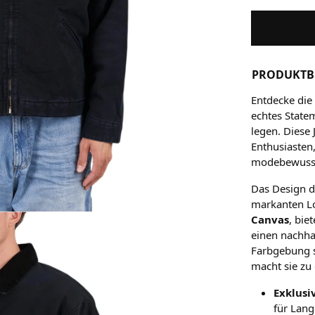
PRODUKTB
Entdecke di
echtes Statem
legen. Diese 
Enthusiasten
modebewusst
Das Design d
markanten Lo
Canvas
, bie
einen nachha
Farbgebung s
macht sie zu 
Exklusi
für Lang