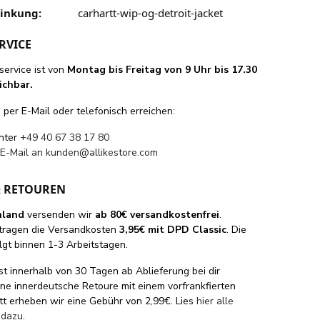
linkung:
carhartt-wip-og-detroit-jacket
RVICE
ervice ist von
Montag bis Freitag von 9 Uhr bis 17.30
ichbar.
per E-Mail oder telefonisch erreichen:
unter
+49 40 67 38 17 80
 E-Mail an
kunden@allikestore.com
& RETOUREN
hland
versenden wir
ab 80€ versandkostenfrei
.
tragen die Versandkosten
3,95€ mit DPD Classic
. Die
lgt binnen 1-3 Arbeitstagen.
st innerhalb von 30 Tagen ab Ablieferung bei dir
eine innerdeutsche Retoure mit einem vorfrankfierten
tt erheben wir eine Gebühr von 2,99€. Lies
hier alle
 dazu
.