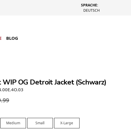
SPRACHE:
DEUTSCH
E
BLOG
t WIP OG Detroit Jacket (Schwarz)
4.00E.4O.03
9.99
Medium
Small
X-Large