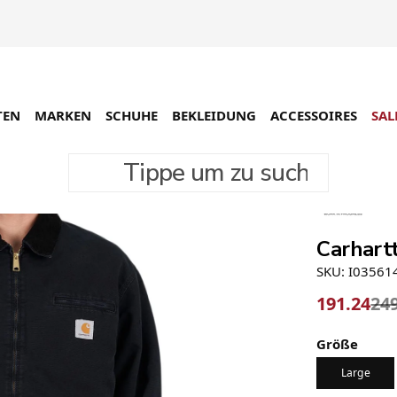
TEN
MARKEN
SCHUHE
BEKLEIDUNG
ACCESSOIRES
SAL
Tippe um zu suchen
-24%
Carhart
SKU: I03561
191.24
24
Größe
Large