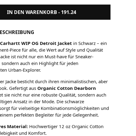
IN DEN WARENKORB -
191.24
ESCHREIBUNG
e
Carhartt WIP OG Detroit Jacket
in Schwarz – ein
ent-Piece für alle, die Wert auf Style und Qualität
Jacke ist nicht nur ein Must-have für Sneaker-
, sondern auch ein Highlight für jeden
en Urban-Explorer.
er Jacke besticht durch ihren minimalistischen, aber
ok. Gefertigt aus
Organic Cotton Dearborn
tet sie nicht nur eine robuste Qualität, sondern auch
ltigen Ansatz in der Mode. Die schwarze
orgt für vielseitige Kombinationsmöglichkeiten und
einem perfekten Begleiter für jede Gelegenheit.
ves Material:
Hochwertiger 12 oz Organic Cotton
lebigkeit und Komfort.