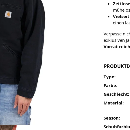
Zeitlos
mühelos 
Vielsei
einen läs
Verpasse nic
exklusiven J
Vorrat reich
PRODUKTD
Type:
Farbe:
Geschlecht:
Material:
Season:
Schuhfarbk