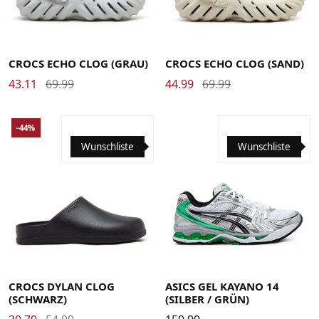
36-37
37-38
38-39
39-40
41-42
42-43
36-37
37-38
38-39
39-40
41-42
42-43
43-44
45-46
46-47
48-49
43-44
45-46
46-47
48-49
CROCS ECHO CLOG (GRAU)
CROCS ECHO CLOG (SAND)
43.11
69.99
44.99
69.99
-44%
Wunschliste
Wunschliste
36-37
37-38
38-39
39-40
41-42
42-43
37
37.5
38
39
39.5
40
40.5
41.5
42
42.5
43-44
45-46
46-47
48-49
43.5
44
44.5
45
46
46.5
CROCS DYLAN CLOG
ASICS GEL KAYANO 14
(SCHWARZ)
(SILBER / GRÜN)