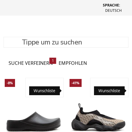
SPRACHE:
DEUTSCH
Tippe um zu suchen
Unisex Schuhe
469 Produkte
1
SUCHE VERFEINERN
EMPFOHLEN
-8%
-41%
Wunschliste
Wunschliste