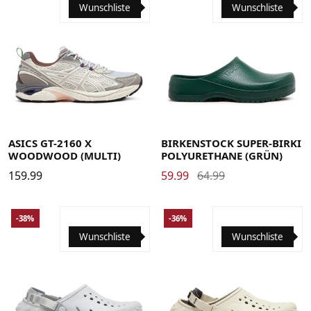
Wunschliste
Wunschliste
37
37.5
38
39
39.5
40
40.5
41.5
42
42.5
43.5
44
44.5
45
46
46.5
48
37
38
39
40
41
42
43
44
45
46
47
ASICS GT-2160 X
BIRKENSTOCK SUPER-BIRKI
WOODWOOD (MULTI)
POLYURETHANE (GRÜN)
159.99
59.99
64.99
-38%
-36%
Wunschliste
Wunschliste