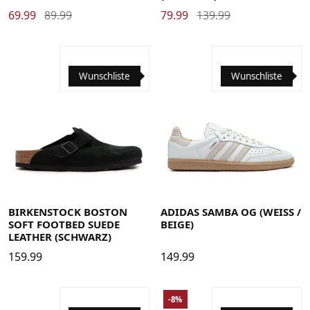
69.99
89.99
79.99
139.99
Wunschliste
Wunschliste
35.5
36
36 2/3
37 1/3
38
38 2/3
39 1/3
40
40 2/3
41 1/3
42
42 2/3
43 1/3
44
44 2/3
45 1/3
46
46 2/3
47 1/3
48
36
37
38
39
40
41
42
43
44
45
46
47
48
48 2/3
49 1/3
BIRKENSTOCK BOSTON
ADIDAS SAMBA OG (WEISS / B
SOFT FOOTBED SUEDE
EIGE)
LEATHER (SCHWARZ)
159.99
149.99
-8%