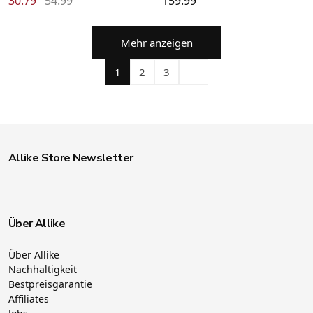
30.79
54.99
159.99
Mehr anzeigen
1
2
3
Allike Store Newsletter
Über Allike
Über Allike
Nachhaltigkeit
Bestpreisgarantie
Affiliates