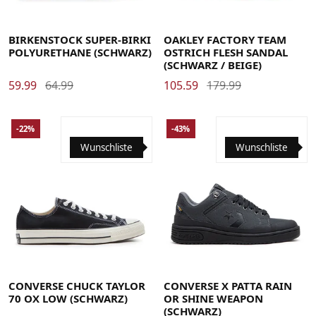
35.5
36
36.5
37
38
38.5
39
40
40.5
41
42
37
38
39
40
41
42
43
44
45
46
47
42.5
43
44
44.5
45
45.5
46
47
47.5
BIRKENSTOCK SUPER-BIRKI
OAKLEY FACTORY TEAM
POLYURETHANE (SCHWARZ)
OSTRICH FLESH SANDAL
(SCHWARZ / BEIGE)
59.99
64.99
105.59
179.99
-22%
-43%
Wunschliste
Wunschliste
37.5
38
39
39.5
40
41
41.5
42
42.5
43
44
35
35.5
36
37
37.5
38
38.5
39
39.5
40
40.5
44.5
45
46
46.5
48
41
42
42.5
43
44
44.5
45
46
46.5
47.5
CONVERSE CHUCK TAYLOR
CONVERSE X PATTA RAIN
70 OX LOW (SCHWARZ)
OR SHINE WEAPON
(SCHWARZ)