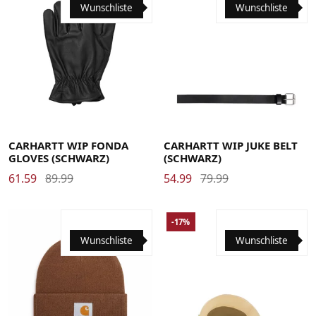
Wunschliste
Wunschliste
Large
Medium
Small
X-Large
Large
Medium
Small
X-Large
CARHARTT WIP FONDA
CARHARTT WIP JUKE BELT
GLOVES (SCHWARZ)
(SCHWARZ)
61.59
89.99
54.99
79.99
-17%
Wunschliste
Wunschliste