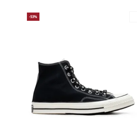
-53%
38
39
39.5
40
41
41.5
42
42.5
43
44
44.5
45
46