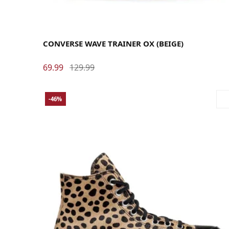
41
42
42.5
43
44
44.5
45
46
CONVERSE WAVE TRAINER OX (BEIGE)
69.99
129.99
-46%