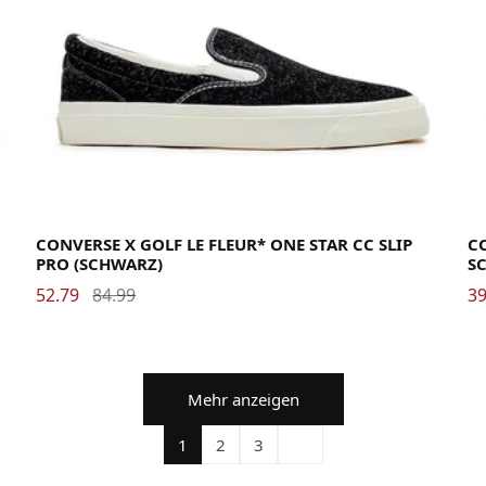
40
40.5
41
41.5
42
42.5
43
44
44.5
45
46
46.5
47.5
48
35
CONVERSE X GOLF LE FLEUR* ONE STAR CC SLIP
C
PRO (SCHWARZ)
S
52.79
84.99
39
Mehr anzeigen
1
2
3