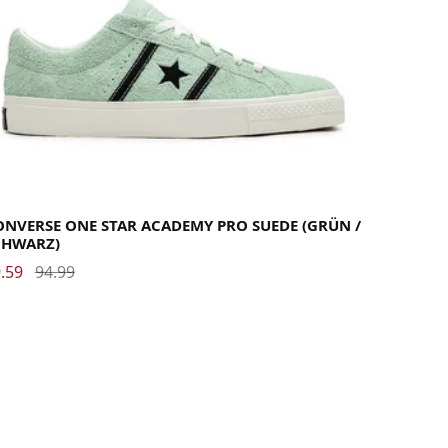
.5
36
37
37.5
38
38.5
39
40
40.5
41
42
42.5
43
44
44.5
45
46
46.5
47.5
ONVERSE ONE STAR ACADEMY PRO SUEDE (GRÜN /
CHWARZ)
.59
94.99