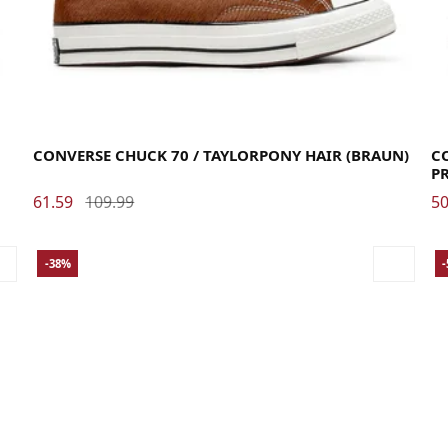
35
36
36.5
37
37.5
38
39
39.5
40
41
41.5
42
42.5
43
44
44.5
45
46
46.5
48
40
CONVERSE CHUCK 70 / TAYLORPONY HAIR (BRAUN)
CO
PR
61.59
109.99
50
-38%