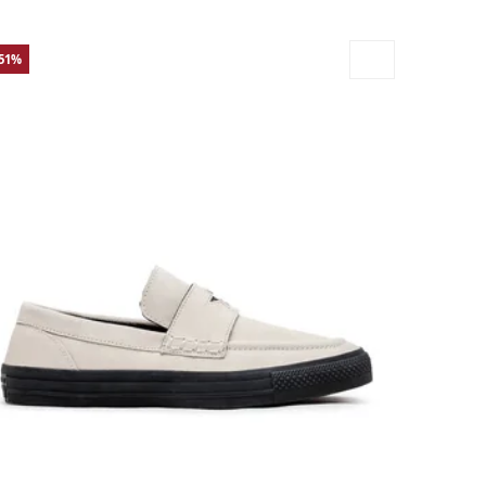
-51%
.5
42
42.5
43
44
44.5
45
46