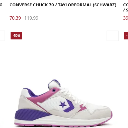
NG
CONVERSE CHUCK 70 / TAYLORFORMAL (SCHWARZ)
CO
/
70.39
119.99
39
-50%