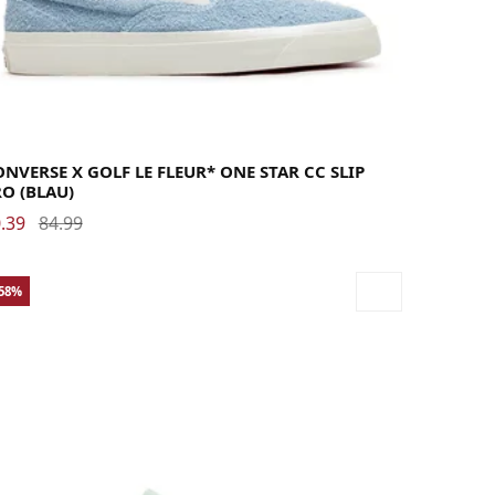
40.5
41
41.5
42
42.5
43
44
44.5
45
46
46.5
47.5
48
NVERSE X GOLF LE FLEUR* ONE STAR CC SLIP
O (BLAU)
.39
84.99
-58%