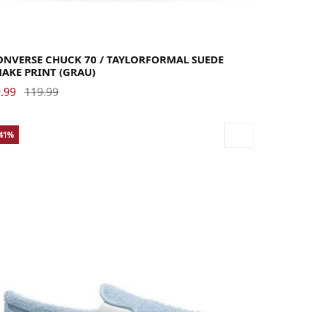
36
36.5
37
37.5
38
39
39.5
40
41
41.5
42
42.5
43
44
44.5
45
46
46.5
48
ONVERSE CHUCK 70 / TAYLORFORMAL SUEDE
AKE PRINT (GRAU)
.99
119.99
-41%