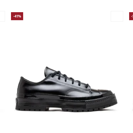
-41%
38
39
39.5
40
41
41.5
42
42.5
43
44
44.5
45
46
41