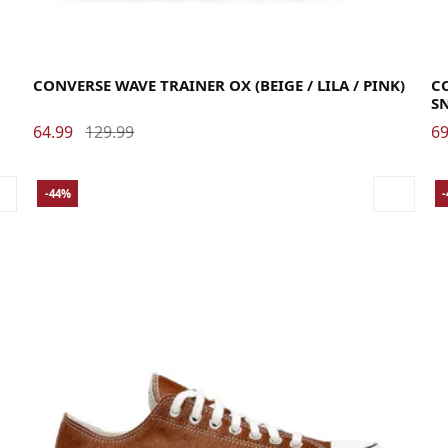
38
38.5
39
40
40.5
41
42
42.5
43
44
35
CONVERSE WAVE TRAINER OX (BEIGE / LILA / PINK)
C
SN
64.99
129.99
69
-44%