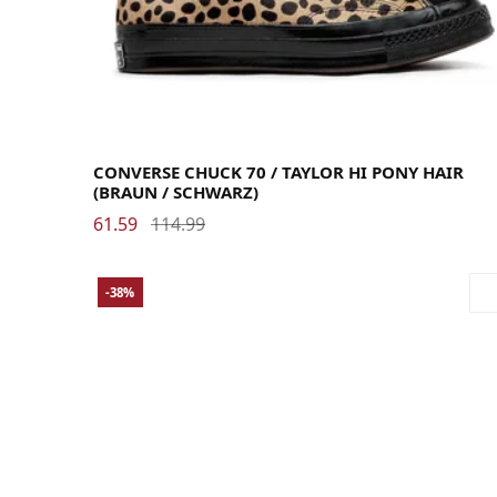
36.5
37
37.5
38
39
39.5
40
41
41.5
42
42.5
43
44
44.5
CONVERSE CHUCK 70 / TAYLOR HI PONY HAIR
(BRAUN / SCHWARZ)
61.59
114.99
-38%