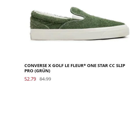
40
40.5
41
41.5
42
42.5
43
44
44.5
45
46
46.5
47.5
48
CONVERSE X GOLF LE FLEUR* ONE STAR CC SLIP
PRO (GRÜN)
52.79
84.99