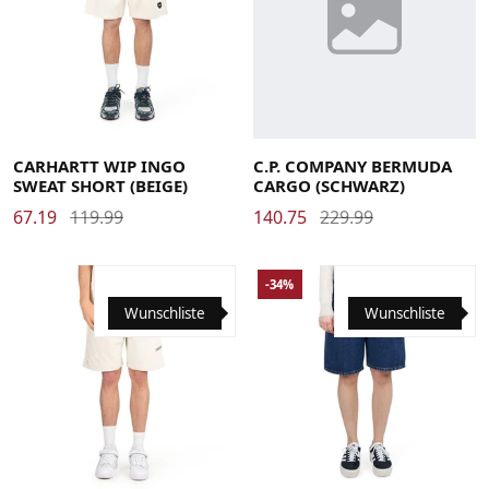
Large
Medium
Small
X-Large
48
50
52
CARHARTT WIP INGO
C.P. COMPANY BERMUDA
SWEAT SHORT (BEIGE)
CARGO (SCHWARZ)
67.19
119.99
140.75
229.99
-34%
Wunschliste
Wunschliste