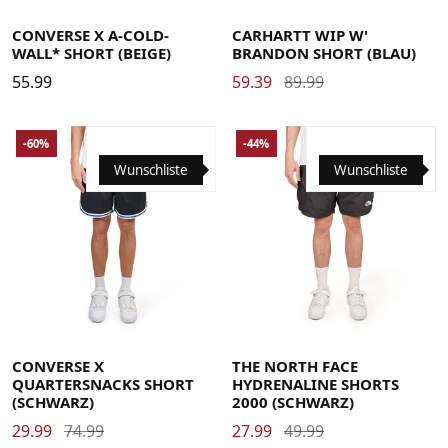
Large
Medium
Small
X-Large
Large
Medium
Small
X-Small
CONVERSE X A-COLD-
CARHARTT WIP W'
WALL* SHORT (BEIGE)
BRANDON SHORT (BLAU)
55.99
59.39
89.99
-60%
-44%
Wunschliste
Wunschliste
Large
Medium
Small
X-Large
Large
Medium
Small
X-Large
CONVERSE X
THE NORTH FACE
QUARTERSNACKS SHORT
HYDRENALINE SHORTS
(SCHWARZ)
2000 (SCHWARZ)
29.99
74.99
27.99
49.99