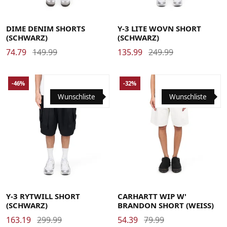
30
32
34
36
Large
Medium
X-Large
DIME DENIM SHORTS
Y-3 LITE WOVN SHORT
(SCHWARZ)
(SCHWARZ)
74.79
149.99
135.99
249.99
-46%
-32%
Wunschliste
Wunschliste
Large
Medium
X-Large
Large
Medium
Small
X-Small
Y-3 RYTWILL SHORT
CARHARTT WIP W'
(SCHWARZ)
BRANDON SHORT (WEISS)
163.19
299.99
54.39
79.99