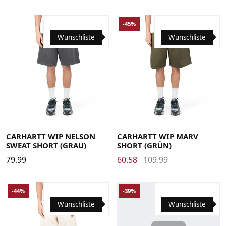
-45%
Wunschliste
Wunschliste
Large
Medium
Small
X-Large
Large
Medium
Small
X-Large
CARHARTT WIP NELSON
CARHARTT WIP MARV
SWEAT SHORT (GRAU)
SHORT (GRÜN)
79.99
60.58
109.99
-44%
-39%
Wunschliste
Wunschliste