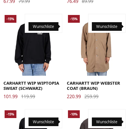
67.99
79.99
76.49
89.99
-15%
-15%
Wunschliste
Wunschliste
Large
Medium
Small
X-Large
Large
Medium
Small
X-Large
CARHARTT WIP WIPTOPIA
CARHARTT WIP WEBSTER
SWEAT (SCHWARZ)
COAT (BRAUN)
101.99
119.99
220.99
259.99
-15%
-10%
Wunschliste
Wunschliste