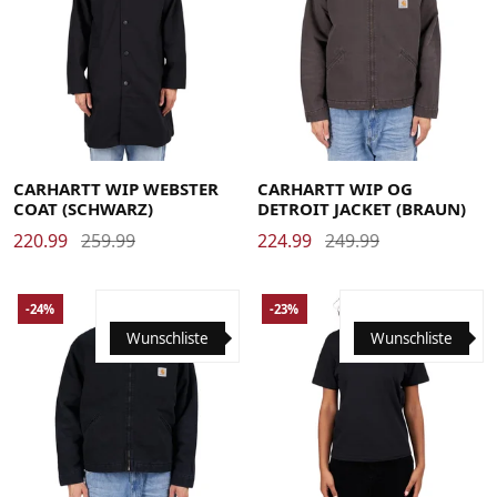
Large
Medium
Small
X-Large
Large
Medium
Small
X-Large
CARHARTT WIP WEBSTER
CARHARTT WIP OG
COAT (SCHWARZ)
DETROIT JACKET (BRAUN)
220.99
259.99
224.99
249.99
-24%
-23%
Wunschliste
Wunschliste