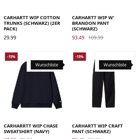
Large
Medium
Small
X-Large
Large
Medium
Small
X-Small
CARHARTT WIP COTTON
CARHARTT WIP W'
TRUNKS (SCHWARZ) (2ER
BRANDON PANT
PACK)
(SCHWARZ)
29.99
93.49
109.99
-15%
-15%
Wunschliste
Wunschliste
Large
Medium
Small
X-Large
29
30
31
32
33
34
36
CARHARRTT WIP CHASE
CARHARTT WIP CRAFT
SWEATSHIRT (NAVY)
PANT (SCHWARZ)