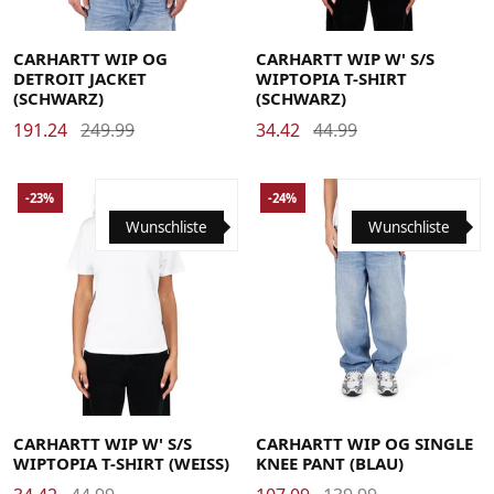
Large
Medium
Small
X-Large
Large
Medium
Small
X-Small
CARHARTT WIP OG
CARHARTT WIP W' S/S
DETROIT JACKET
WIPTOPIA T-SHIRT
(SCHWARZ)
(SCHWARZ)
191.24
249.99
34.42
44.99
-23%
-24%
Wunschliste
Wunschliste
Large
Medium
Small
X-Small
Large
Medium
Small
X-Large
CARHARTT WIP W' S/S
CARHARTT WIP OG SINGLE
WIPTOPIA T-SHIRT (WEISS)
KNEE PANT (BLAU)