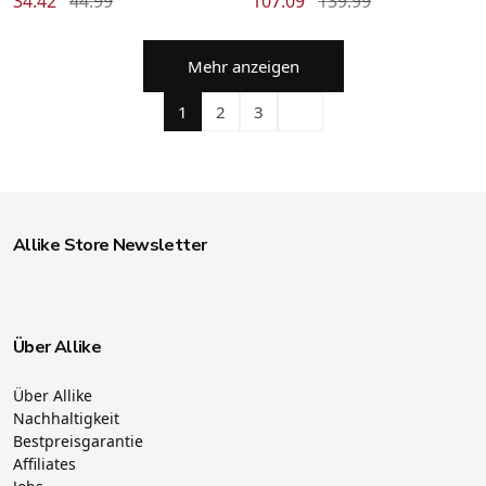
34.42
44.99
107.09
139.99
Mehr anzeigen
1
2
3
Allike Store Newsletter
Über Allike
Über Allike
Nachhaltigkeit
Bestpreisgarantie
Affiliates