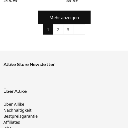
249.99
89.99
Mehr anzeigen
1
2
3
Allike Store Newsletter
Über Allike
Über Allike
Nachhaltigkeit
Bestpreisgarantie
Affiliates