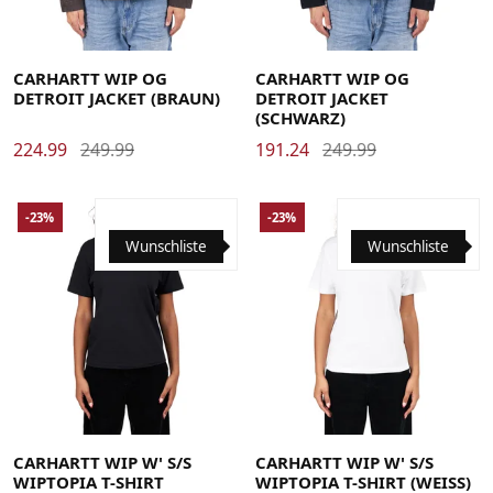
Large
Medium
Small
X-Large
Large
Medium
Small
X-Large
CARHARTT WIP OG
CARHARTT WIP OG
DETROIT JACKET (BRAUN)
DETROIT JACKET
(SCHWARZ)
224.99
249.99
191.24
249.99
-23%
-23%
Wunschliste
Wunschliste
Large
Medium
Small
X-Small
Large
Medium
Small
X-Small
CARHARTT WIP W' S/S
CARHARTT WIP W' S/S
WIPTOPIA T-SHIRT
WIPTOPIA T-SHIRT (WEISS)