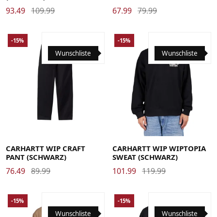
93.49
109.99
67.99
79.99
-15%
-15%
Wunschliste
Wunschliste
29
30
31
32
33
34
36
Large
Medium
Small
X-Large
CARHARTT WIP CRAFT
CARHARTT WIP WIPTOPIA
PANT (SCHWARZ)
SWEAT (SCHWARZ)
76.49
89.99
101.99
119.99
-15%
-15%
Wunschliste
Wunschliste