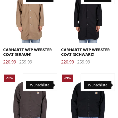
Large
Medium
Small
X-Large
Large
Medium
Small
X-Large
CARHARTT WIP WEBSTER
CARHARTT WIP WEBSTER
COAT (BRAUN)
COAT (SCHWARZ)
220.99
259.99
220.99
259.99
-10%
-24%
Wunschliste
Wunschliste