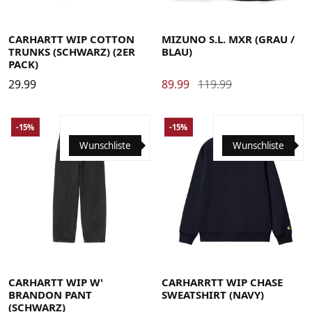
Large
Medium
Small
X-Large
40
40.5
41
42
42.5
43
44
44.5
45
46
CARHARTT WIP COTTON
MIZUNO S.L. MXR (GRAU /
TRUNKS (SCHWARZ) (2ER
BLAU)
PACK)
29.99
89.99
119.99
-15%
-15%
Wunschliste
Wunschliste
Large
Medium
Small
X-Small
Large
Medium
Small
X-Large
CARHARTT WIP W'
CARHARRTT WIP CHASE
BRANDON PANT
SWEATSHIRT (NAVY)
(SCHWARZ)