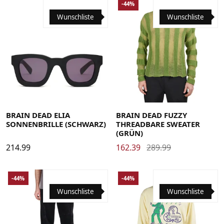
-44%
Wunschliste
Wunschliste
Large
Medium
Small
X-Large
BRAIN DEAD ELIA
BRAIN DEAD FUZZY
SONNENBRILLE (SCHWARZ)
THREADBARE SWEATER
(GRÜN)
214.99
162.39
289.99
-44%
-44%
Wunschliste
Wunschliste