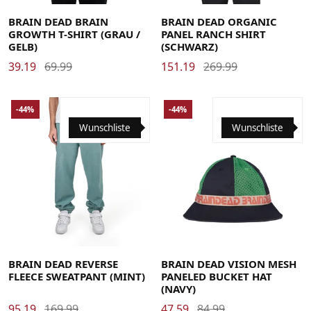
BRAIN DEAD BRAIN
BRAIN DEAD ORGANIC
GROWTH T-SHIRT (GRAU /
PANEL RANCH SHIRT
GELB)
(SCHWARZ)
39.19
69.99
151.19
269.99
-44%
-44%
Wunschliste
Wunschliste
Large
Medium
Small
X-Large
BRAIN DEAD REVERSE
BRAIN DEAD VISION MESH
FLEECE SWEATPANT (MINT)
PANELED BUCKET HAT
(NAVY)
95.19
169.99
47.59
84.99