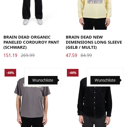
32
34
36
Large
Medium
Small
X-Large
BRAIN DEAD ORGANIC
BRAIN DEAD NEW
PANELED CORDUROY PANT
DIMENSIONS LONG SLEEVE
(SCHWARZ)
(GELB / MULTI)
151.19
269.99
47.59
84.99
-44%
-44%
Wunschliste
Wunschliste
Large
Medium
Small
X-Large
Large
Medium
Small
X-Large