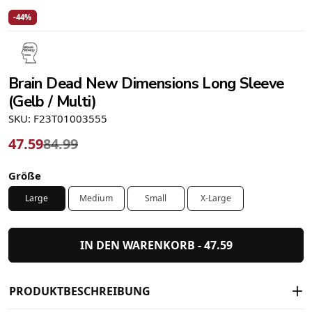
-44%
Brain Dead New Dimensions Long Sleeve
(Gelb / Multi)
SKU: F23T01003555
47.59
84.99
Größe
Large
Medium
Small
X-Large
IN DEN WARENKORB -
47.59
PRODUKTBESCHREIBUNG