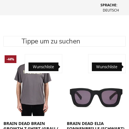
SPRACHE:
DEUTSCH
Tippe um zu suchen
SUCHE VERFEINERN
EMPFOHLEN
-44%
Wunschliste
Wunschliste
Large
Medium
Small
X-Large
BRAIN DEAD BRAIN
BRAIN DEAD ELIA
GROWTH T-SHIRT (GRAU /
SONNENBRILLE (SCHWARZ)