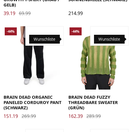
GELB)
39.19
69.99
214.99
-44%
-44%
Wunschliste
Wunschliste
32
34
36
Large
Medium
Small
X-Large
BRAIN DEAD ORGANIC
BRAIN DEAD FUZZY
PANELED CORDUROY PANT
THREADBARE SWEATER
(SCHWARZ)
(GRÜN)
151.19
269.99
162.39
289.99