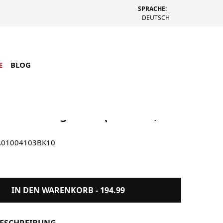
SPRACHE:
DEUTSCH
E
BLOG
ad Elia Sunglasses (Schwarz /
A01004103BK10
IN DEN WARENKORB -
194.99
ESCHREIBUNG