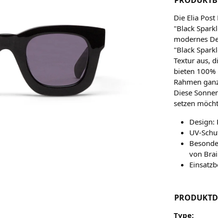
Die Elia Post
"Black Sparkl
modernes Des
"Black Sparkl
Textur aus, d
bieten 100% 
Rahmen ganzt
Diese Sonnenb
setzen möcht
Design: 
UV-Schu
Besonder
von Bra
Einsatzb
PRODUKTD
Type: