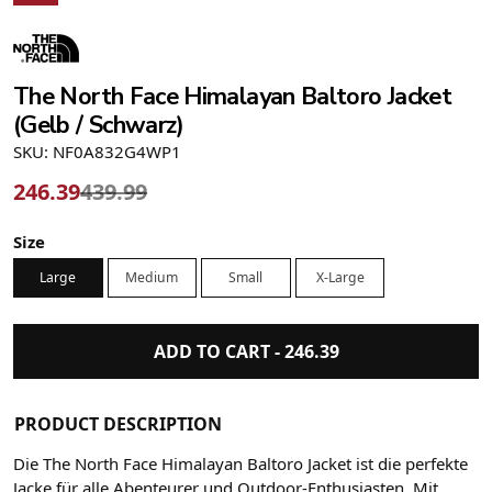
The North Face Himalayan Baltoro Jacket
(Gelb / Schwarz)
SKU: NF0A832G4WP1
246.39
439.99
Size
Large
Medium
Small
X-Large
ADD TO CART -
246.39
PRODUCT DESCRIPTION
Die The North Face Himalayan Baltoro Jacket ist die perfekte
Jacke für alle Abenteurer und Outdoor-Enthusiasten. Mit