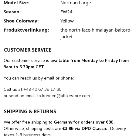
Model Size:
Norman Large
Season:
FW24
Shoe Colorway:
Yellow
Produktverlinkung:
the-north-face-himalayan-baltoro-
jacket
CUSTOMER SERVICE
Our customer service is
available from Monday to Friday from
9am to 5.30pm CET.
You can reach us by email or phone:
Call us at
+49 40 67 38 17 80
or send an email to
kunden@allikestore.com
SHIPPING & RETURNS
We offer free shipping
to
Germany for orders
over €80
.
Otherwise, shipping costs are
€3.95 via DPD Classic
. Delivery
takes 1-3 business days.