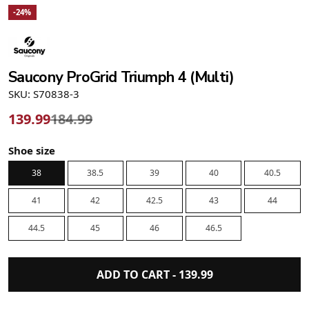
-24%
Saucony ProGrid Triumph 4 (Multi)
SKU: S70838-3
139.99
184.99
Shoe size
38
38.5
39
40
40.5
41
42
42.5
43
44
44.5
45
46
46.5
ADD TO CART -
139.99