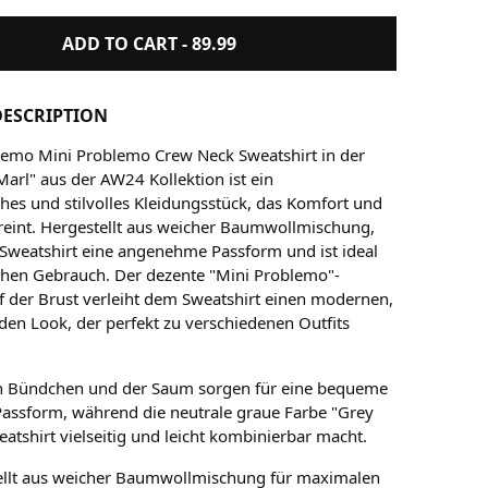
ADD TO CART -
89.99
ESCRIPTION
emo Mini Problemo Crew Neck Sweatshirt in der
Marl" aus der AW24 Kollektion ist ein
ches und stilvolles Kleidungsstück, das Komfort und
ereint. Hergestellt aus weicher Baumwollmischung,
s Sweatshirt eine angenehme Passform und ist ideal
ichen Gebrauch. Der dezente "Mini Problemo"-
uf der Brust verleiht dem Sweatshirt einen modernen,
den Look, der perfekt zu verschiedenen Outfits
en Bündchen und der Saum sorgen für eine bequeme
Passform, während die neutrale graue Farbe "Grey
atshirt vielseitig und leicht kombinierbar macht.
ellt aus weicher Baumwollmischung für maximalen