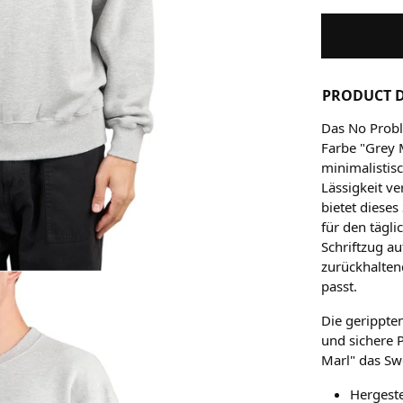
PRODUCT D
Das No Probl
Farbe "Grey 
minimalistis
Lässigkeit v
bietet diese
für den tägl
Schriftzug a
zurückhalten
passt.
Die gerippt
und sichere 
Marl" das Swe
Hergest