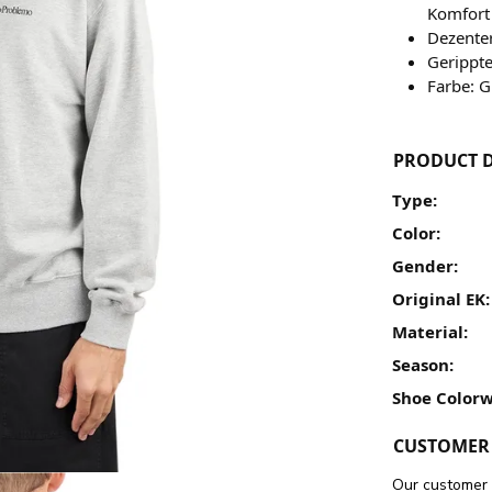
Komfort
Dezenter
Gerippt
Farbe: G
PRODUCT D
Type:
Color:
Gender:
Original EK:
Material:
Season:
Shoe Colorw
CUSTOMER 
Our customer 