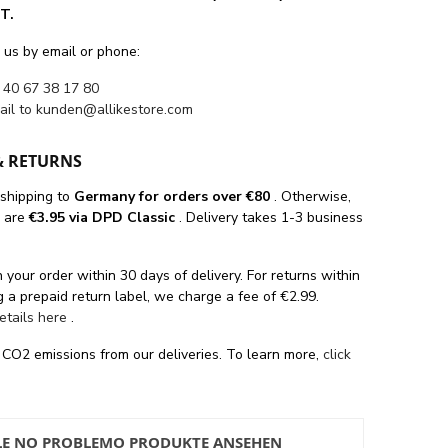
T.
 us by email or phone:
 40 67 38 17 80
ail to
kunden@allikestore.com
& RETURNS
 shipping
to
Germany for orders
over €80
. Otherwise,
s are
€3.95 via DPD Classic
. Delivery takes 1-3 business
 your order within 30 days of delivery. For returns within
 a prepaid return label, we charge a fee of €2.99.
details here
.
 CO2 emissions from our deliveries. To learn more,
click
LE NO PROBLEMO PRODUKTE ANSEHEN