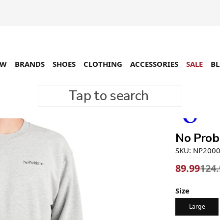
EW
BRANDS
SHOES
CLOTHING
ACCESSORIES
SALE
B
Tap to search
-28%
No Prob
SKU: NP200
89.99
124
Size
Large