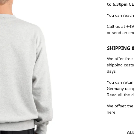
to 5.30pm CE
You can reach
Call us at
+49
or send an em
SHIPPING 
We offer free
shipping cost
days.
You can return
Germany using
Read
all the 
We offset the
here
.
AL