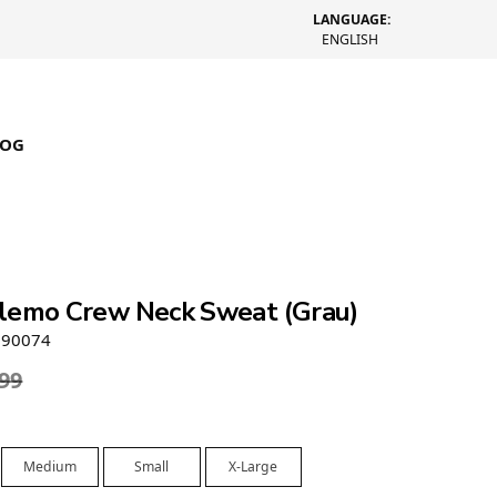
LANGUAGE:
ENGLISH
LOG
lemo Crew Neck Sweat (Grau)
090074
.99
Medium
Small
X-Large