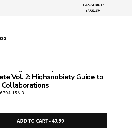
LANGUAGE:
ENGLISH
LOG
en x Highsnobiety The
te Vol. 2: Highsnobiety Guide to
 Collaborations
96704-156-9
ADD TO CART -
49.99