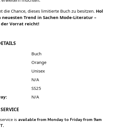
t die Chance, dieses limitierte Buch zu besitzen.
Hol
en neuesten Trend in Sachen Mode-Literatur –
 der Vorrat reicht!
ETAILS
Buch
Orange
Unisex
N/A
SS25
ay:
N/A
SERVICE
service is
available from Monday to Friday from 9am
T.