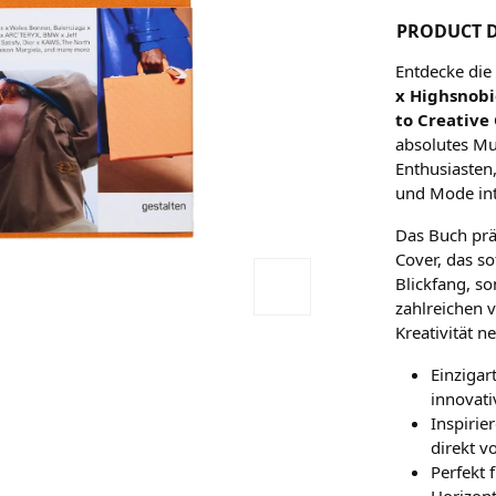
PRODUCT D
Entdecke die
x Highsnobi
to Creative
absolutes Mu
Enthusiasten,
und Mode int
Das Buch prä
Cover, das sof
Blickfang, so
zahlreichen v
Kreativität n
Einzigar
innovat
Inspiri
direkt v
Perfekt 
Horizon