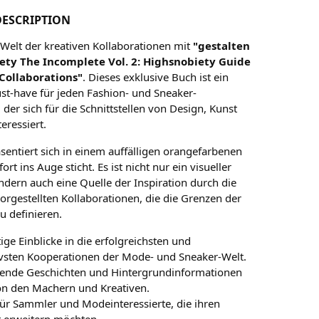
ESCRIPTION
 Welt der kreativen Kollaborationen mit
"gestalten
ety The Incomplete Vol. 2: Highsnobiety Guide
 Collaborations"
. Dieses exklusive Buch ist ein
st-have für jeden Fashion- und Sneaker-
 der sich für die Schnittstellen von Design, Kunst
eressiert.
sentiert sich in einem auffälligen orangefarbenen
ort ins Auge sticht. Es ist nicht nur ein visueller
ndern auch eine Quelle der Inspiration durch die
orgestellten Kollaborationen, die die Grenzen der
eu definieren.
tige Einblicke in die erfolgreichsten und
ivsten Kooperationen der Mode- und Sneaker-Welt.
erende Geschichten und Hintergrundinformationen
on den Machern und Kreativen.
für Sammler und Modeinteressierte, die ihren
t erweitern möchten.