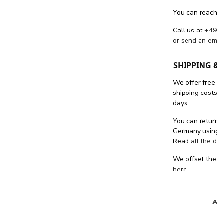
You can reach
Call us at
+49
or send an em
SHIPPING 
We offer free
shipping cost
days.
You can return
Germany using
Read
all the 
We offset the
here
.
A