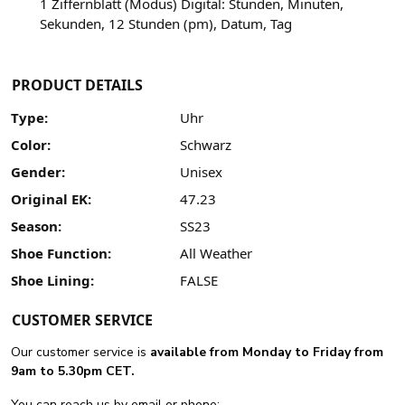
1 Ziffernblatt (Modus) Digital: Stunden, Minuten,
Sekunden, 12 Stunden (pm), Datum, Tag
PRODUCT DETAILS
Type:
Uhr
Color:
Schwarz
Gender:
Unisex
Original EK:
47.23
Season:
SS23
Shoe Function:
All Weather
Shoe Lining:
FALSE
CUSTOMER SERVICE
Our customer service is
available from Monday to Friday from
9am to 5.30pm CET.
You can reach us by email or phone: