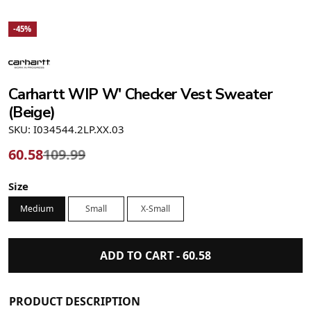
-45%
Carhartt WIP W' Checker Vest Sweater
(Beige)
SKU: I034544.2LP.XX.03
60.58
109.99
Size
Medium
Small
X-Small
ADD TO CART -
60.58
PRODUCT DESCRIPTION