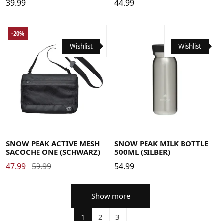
39.99
44.99
-20%
Wishlist
Wishlist
SNOW PEAK ACTIVE MESH
SNOW PEAK MILK BOTTLE
SACOCHE ONE (SCHWARZ)
500ML (SILBER)
47.99
59.99
54.99
Show more
1
2
3