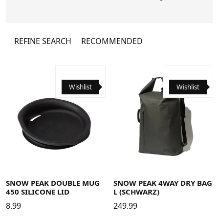
den Kunden hat höchste Priorität, daher
veranstaltet Snow Peak jedes Jahr das Snow
Peak Way Campout an den Hauptsitzen
rund um den Globus. Der Snow Peak Way
REFINE SEARCH
RECOMMENDED
bietet den Kunden die einmalige
Gelegenheit, sich zu treffen und
auszutauschen, wodurch eine enge
Gemeinschaft von gleichgesinnten
Wishlist
Wishlist
Outdoor-Enthusiasten und Fans auf der
ganzen Welt entsteht. Heutzutage hat die
rasante Entwicklung der Technologie die
Bequemlichkeit unseres täglichen Lebens
beschleunigt, aber auch dazu geführt,
dass wir wertvolle zwischenmenschliche
Interaktionen opfern.
SNOW PEAK DOUBLE MUG
SNOW PEAK 4WAY DRY BAG
450 SILICONE LID
L (SCHWARZ)
8.99
249.99