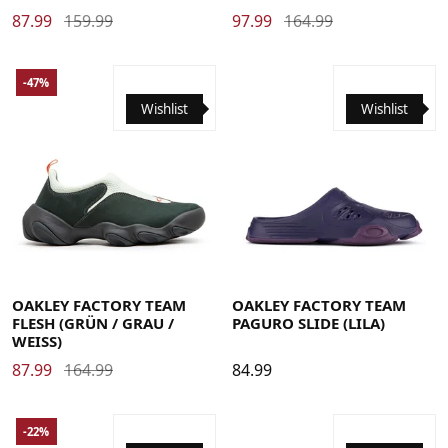
87.99
159.99
97.99
164.99
-47%
Wishlist
Wishlist
35.5
36
36.5
37
38
38.5
39
40
40.5
41
42
37
38
38.5
39
40
40.5
41
42
42.5
43
44
42.5
43
44
44.5
45
45.5
46
47
47.5
44.5
45
45.5
46
47
47.5
OAKLEY FACTORY TEAM
OAKLEY FACTORY TEAM
FLESH (GRÜN / GRAU /
PAGURO SLIDE (LILA)
WEISS)
87.99
164.99
84.99
-22%