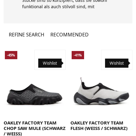
Stücke sind so konzipiert, dass sie sowohl
funktional als auch stilvoll sind, mit
hochwertigen Materialien und
Konstruktionen, die den Anforderungen
sowohl im Freien als auch in städtischen
Umgebungen standhalten können.
REFINE SEARCH
RECOMMENDED
-45%
-41%
Wishlist
Wishlist
35.5
36
36.5
37
38
38.5
39
40
40.5
41
42
35.5
36
36.5
37
38
38.5
39
40
40.5
41
42
42.5
43
44
44.5
45
45.5
46
47
47.5
42.5
43
44
44.5
45
45.5
46
47
47.5
OAKLEY FACTORY TEAM
OAKLEY FACTORY TEAM
CHOP SAW MULE (SCHWARZ
FLESH (WEISS / SCHWARZ)
/ WEISS)