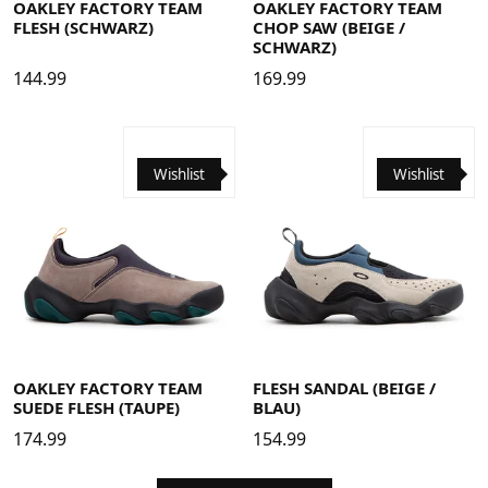
OAKLEY FACTORY TEAM
OAKLEY FACTORY TEAM
FLESH (SCHWARZ)
CHOP SAW (BEIGE /
SCHWARZ)
144.99
169.99
Wishlist
Wishlist
38
38.5
39
40
40.5
41
42
42.5
43
44
44.5
38
38.5
39
40
40.5
41
42
42.5
43
44
44.5
45
45.5
46
45
45.5
46
OAKLEY FACTORY TEAM
FLESH SANDAL (BEIGE /
SUEDE FLESH (TAUPE)
BLAU)
174.99
154.99