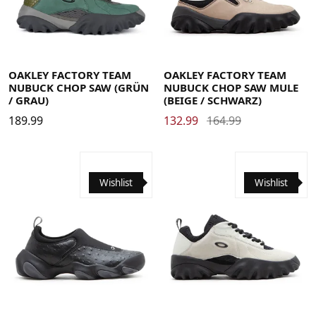
35.5
36
36.5
37
38
38.5
39
40
40.5
41
42
35.5
36
36.5
37
38
38.5
39
40
40.5
41
42
42.5
43
44
44.5
45
45.5
46
47
47.5
42.5
43
44
44.5
45
45.5
46
47
47.5
OAKLEY FACTORY TEAM
OAKLEY FACTORY TEAM
NUBUCK CHOP SAW (GRÜN
NUBUCK CHOP SAW MULE
/ GRAU)
(BEIGE / SCHWARZ)
189.99
132.99
164.99
Wishlist
Wishlist
38
38.5
39
40
40.5
41
42
42.5
43
44
44.5
38
38.5
39
40
40.5
41
42
42.5
43
44
44.5
45
45.5
46
45
45.5
46