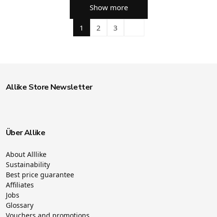
Show more
1
2
3
Allike Store Newsletter
Über Allike
About Alllike
Sustainability
Best price guarantee
Affiliates
Jobs
Glossary
Vouchers and promotions