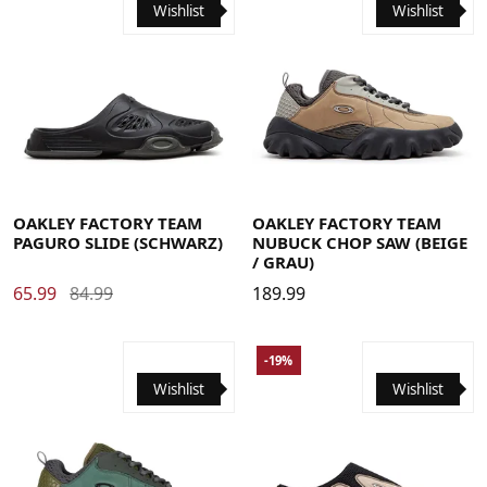
Wishlist
Wishlist
35.5
36
36.5
37
38
38.5
39
40
40.5
41
42
35.5
36
36.5
37
38
38.5
39
40
40.5
41
42
42.5
43
44
44.5
45
45.5
46
47
47.5
42.5
43
44
44.5
45
45.5
46
47
47.5
OAKLEY FACTORY TEAM
OAKLEY FACTORY TEAM
PAGURO SLIDE (SCHWARZ)
NUBUCK CHOP SAW (BEIGE
/ GRAU)
65.99
84.99
189.99
-19%
Wishlist
Wishlist