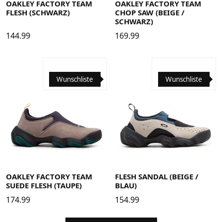
OAKLEY FACTORY TEAM
OAKLEY FACTORY TEAM
FLESH (SCHWARZ)
CHOP SAW (BEIGE /
SCHWARZ)
144.99
169.99
Wunschliste
Wunschliste
38
38.5
39
40
40.5
41
42
42.5
43
44
44.5
38
38.5
39
40
40.5
41
42
42.5
43
44
44.5
45
45.5
46
45
45.5
46
OAKLEY FACTORY TEAM
FLESH SANDAL (BEIGE /
SUEDE FLESH (TAUPE)
BLAU)
174.99
154.99