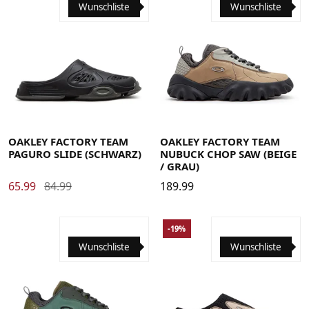
Wunschliste
Wunschliste
35.5
36
36.5
37
38
38.5
39
40
40.5
41
42
35.5
36
36.5
37
38
38.5
39
40
40.5
41
42
42.5
43
44
44.5
45
45.5
46
47
47.5
42.5
43
44
44.5
45
45.5
46
47
47.5
OAKLEY FACTORY TEAM
OAKLEY FACTORY TEAM
PAGURO SLIDE (SCHWARZ)
NUBUCK CHOP SAW (BEIGE
/ GRAU)
65.99
84.99
189.99
-19%
Wunschliste
Wunschliste