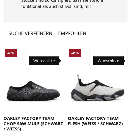
Stücke sind so konzipiert, dass sie sowohl
funktional als auch stilvoll sind, mit
hochwertigen Materialien und
Konstruktionen, die den Anforderungen
sowohl im Freien als auch in städtischen
Umgebungen standhalten können.
SUCHE VERFEINERN
EMPFOHLEN
-45%
-41%
Wunschliste
Wunschliste
35.5
36
36.5
37
38
38.5
39
40
40.5
41
42
35.5
36
36.5
37
38
38.5
39
40
40.5
41
42
42.5
43
44
44.5
45
45.5
46
47
47.5
42.5
43
44
44.5
45
45.5
46
47
47.5
OAKLEY FACTORY TEAM
OAKLEY FACTORY TEAM
CHOP SAW MULE (SCHWARZ
FLESH (WEISS / SCHWARZ)
/ WEISS)