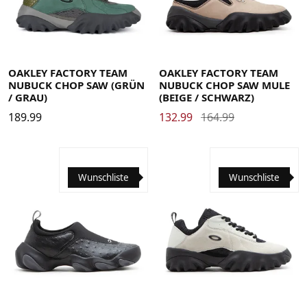
35.5
36
36.5
37
38
38.5
39
40
40.5
41
42
35.5
36
36.5
37
38
38.5
39
40
40.5
41
42
42.5
43
44
44.5
45
45.5
46
47
47.5
42.5
43
44
44.5
45
45.5
46
47
47.5
OAKLEY FACTORY TEAM
OAKLEY FACTORY TEAM
NUBUCK CHOP SAW (GRÜN
NUBUCK CHOP SAW MULE
/ GRAU)
(BEIGE / SCHWARZ)
189.99
132.99
164.99
Wunschliste
Wunschliste
38
38.5
39
40
40.5
41
42
42.5
43
44
44.5
38
38.5
39
40
40.5
41
42
42.5
43
44
44.5
45
45.5
46
45
45.5
46