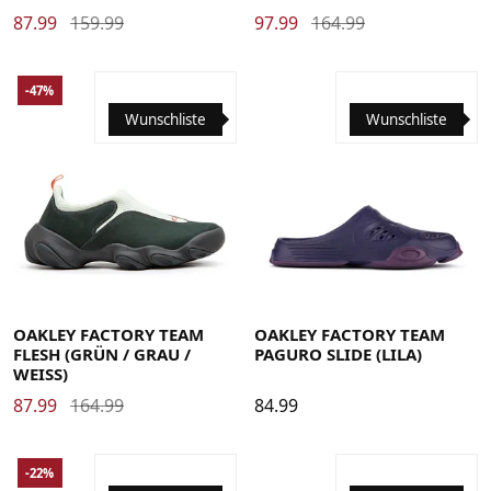
87.99
159.99
97.99
164.99
-47%
Wunschliste
Wunschliste
35.5
36
36.5
37
38
38.5
39
40
40.5
41
42
37
38
38.5
39
40
40.5
41
42
42.5
43
44
42.5
43
44
44.5
45
45.5
46
47
47.5
44.5
45
45.5
46
47
47.5
OAKLEY FACTORY TEAM
OAKLEY FACTORY TEAM
FLESH (GRÜN / GRAU /
PAGURO SLIDE (LILA)
WEISS)
87.99
164.99
84.99
-22%