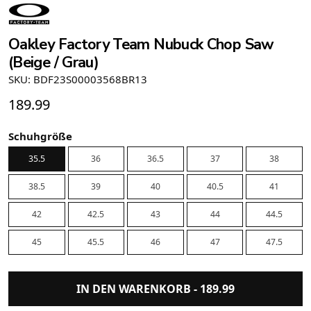
Oakley Factory Team Nubuck Chop Saw
(Beige / Grau)
SKU: BDF23S00003568BR13
189.99
Schuhgröße
35.5
36
36.5
37
38
38.5
39
40
40.5
41
42
42.5
43
44
44.5
45
45.5
46
47
47.5
IN DEN WARENKORB -
189.99