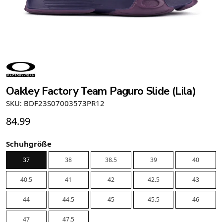
Oakley Factory Team Paguro Slide (Lila)
SKU: BDF23S07003573PR12
84.99
Schuhgröße
37
38
38.5
39
40
40.5
41
42
42.5
43
44
44.5
45
45.5
46
47
47.5