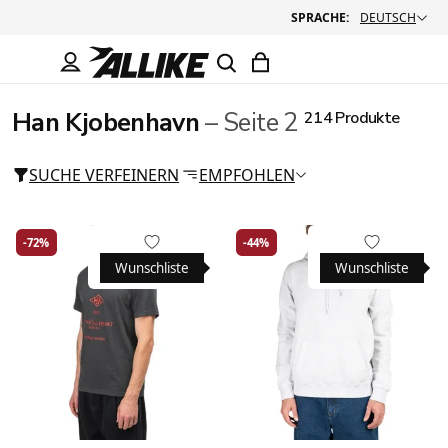
SPRACHE:
DEUTSCH
Han Kjobenhavn
– Seite 2
214 Produkte
SUCHE VERFEINERN
EMPFOHLEN
-72%
-44%
Wunschliste
Wunschliste
Large
Medium
X-Large
Large
Medium
Small
X-Large