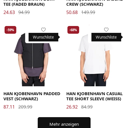
TEE (FADED BRAUN)
CREW (SCHWARZ)
24.63
94.99
50.68
149.99
-59%
-68%
Wunschliste
Wunschliste
Large
Medium
X-Large
Large
Medium
Small
X-Large
HAN KJOBENHAVN PADDED
HAN KJOBENHAVN CASUAL
VEST (SCHWARZ)
TEE SHORT SLEEVE (WEISS)
87.11
209.99
26.92
84.99
Mehr anzeigen