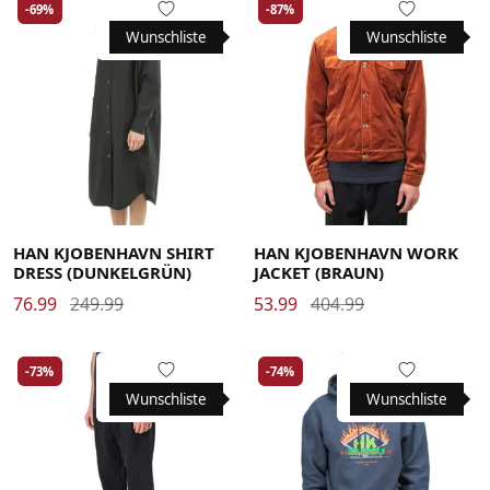
-69%
-87%
Wunschliste
Wunschliste
Large
Medium
Small
Large
Medium
X-Large
HAN KJOBENHAVN SHIRT
HAN KJOBENHAVN WORK
DRESS (DUNKELGRÜN)
JACKET (BRAUN)
76.99
249.99
53.99
404.99
-73%
-74%
Wunschliste
Wunschliste