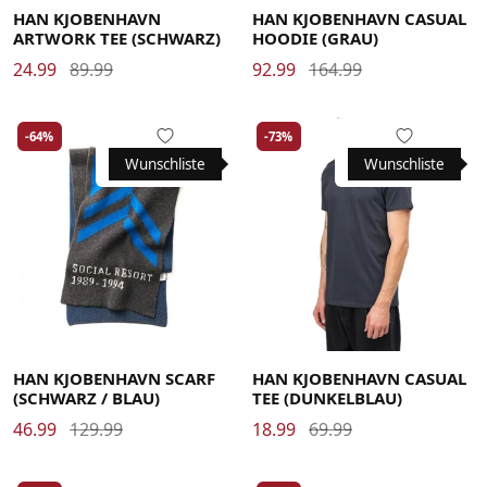
HAN KJOBENHAVN
HAN KJOBENHAVN CASUAL
ARTWORK TEE (SCHWARZ)
HOODIE (GRAU)
24.99
89.99
92.99
164.99
-64%
-73%
Wunschliste
Wunschliste
Large
Medium
X-Large
HAN KJOBENHAVN SCARF
HAN KJOBENHAVN CASUAL
(SCHWARZ / BLAU)
TEE (DUNKELBLAU)
46.99
129.99
18.99
69.99