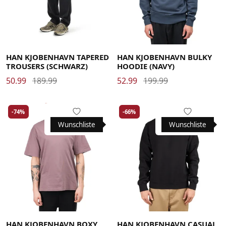
Large
Medium
Small
X-Large
Large
Medium
X-Large
HAN KJOBENHAVN TAPERED
HAN KJOBENHAVN BULKY
TROUSERS (SCHWARZ)
HOODIE (NAVY)
50.99
189.99
52.99
199.99
-74%
-66%
Wunschliste
Wunschliste
Large
Medium
Small
X-Large
Large
Medium
Small
X-Large
HAN KJOBENHAVN BOXY
HAN KJOBENHAVN CASUAL