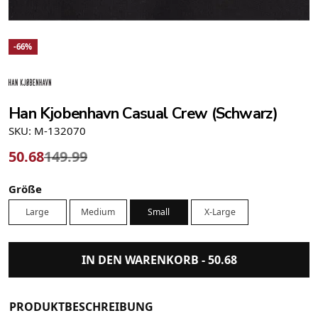
-66%
Han Kjobenhavn Casual Crew (Schwarz)
SKU: M-132070
50.68
149.99
Größe
Large
Medium
Small
X-Large
IN DEN WARENKORB -
50.68
PRODUKTBESCHREIBUNG