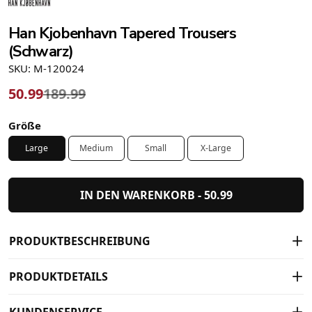
Han Kjobenhavn Tapered Trousers
(Schwarz)
SKU: M-120024
50.99
189.99
Größe
Large
Medium
Small
X-Large
IN DEN WARENKORB -
50.99
PRODUKTBESCHREIBUNG
PRODUKTDETAILS