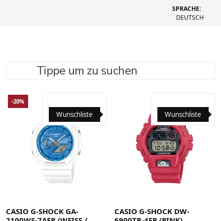
SPRACHE:
DEUTSCH
Tippe um zu suchen
SUCHE VERFEINERN
EMPFOHLEN
-20%
Wunschliste
Wunschliste
CASIO G-SHOCK GA-
CASIO G-SHOCK DW-
2100WS-7AER (WEISS / B
6900TR-4ER (PINK)