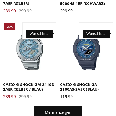
7AER (SILBER)
5000HS-1ER (SCHWARZ)
239.99
299.99
299.99
-20%
Wunschliste
Wunschliste
CASIO G-SHOCK GM-2110D-
CASIO G-SHOCK GA-
2AER (SILBER / BLAU)
2100AS-2AER (BLAU)
239.99
299.99
119.99
Mehr anzeigen