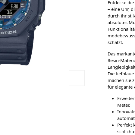
Entdecke die
– eine Uhr, d
durch ihr sti
absolutes Mu
Funktionalit
modebewusste
schätzt.
Das markante
Resin-Materia
Langlebigkei
Die tiefblau
machen sie z
für elegante 
Erweiter
Meter.
Innovati
automati
Perfekt 
schlicht