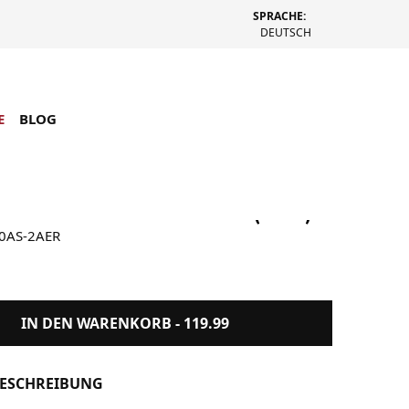
SPRACHE:
DEUTSCH
E
BLOG
-Shock GA-2100AS-2AER (Blau)
00AS-2AER
IN DEN WARENKORB -
119.99
ESCHREIBUNG