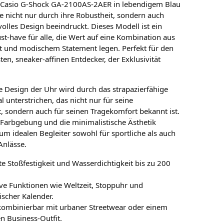
 Casio G-Shock GA-2100AS-2AER in lebendigem Blau
ie nicht nur durch ihre Robustheit, sondern auch
lvolles Design beeindruckt. Dieses Modell ist ein
st-have für alle, die Wert auf eine Kombination aus
ät und modischem Statement legen. Perfekt für den
n, sneaker-affinen Entdecker, der Exklusivität
 Design der Uhr wird durch das strapazierfähige
l unterstrichen, das nicht nur für seine
t, sondern auch für seinen Tragekomfort bekannt ist.
e Farbgebung und die minimalistische Ästhetik
um idealen Begleiter sowohl für sportliche als auch
Anlässe.
te Stoßfestigkeit und Wasserdichtigkeit bis zu 200
ve Funktionen wie Weltzeit, Stoppuhr und
scher Kalender.
kombinierbar mit urbaner Streetwear oder einem
en Business-Outfit.