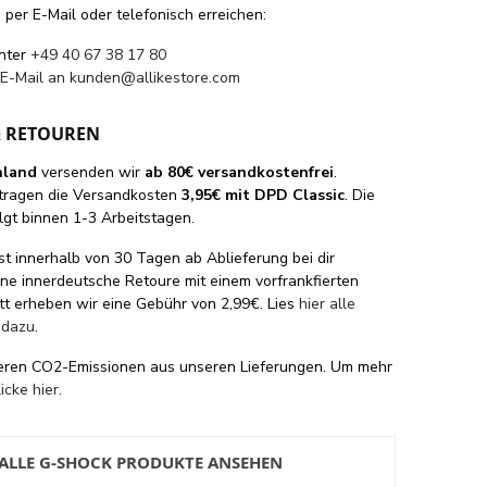
per E-Mail oder telefonisch erreichen:
unter
+49 40 67 38 17 80
 E-Mail an
kunden@allikestore.com
& RETOUREN
hland
versenden wir
ab 80€ versandkostenfrei
.
tragen die Versandkosten
3,95€ mit DPD Classic
. Die
lgt binnen 1-3 Arbeitstagen.
st innerhalb von 30 Tagen ab Ablieferung bei dir
eine innerdeutsche Retoure mit einem vorfrankfierten
tt erheben wir eine Gebühr von 2,99€. Lies
hier alle
 dazu
.
eren CO2-Emissionen aus unseren Lieferungen. Um mehr
licke hier
.
ALLE G-SHOCK PRODUKTE ANSEHEN