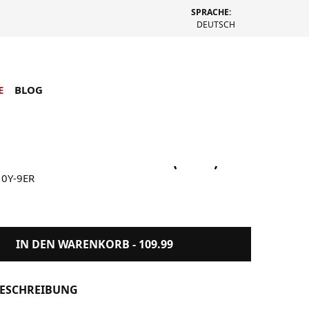
SPRACHE:
DEUTSCH
E
BLOG
-Shock DW-5610Y-9ER (Gelb)
10Y-9ER
IN DEN WARENKORB -
109.99
ESCHREIBUNG