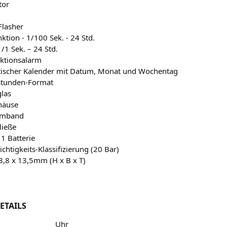
tor
Flasher
ktion - 1/100 Sek. - 24 Std.
1/1 Sek. – 24 Std.
nktionsalarm
ischer Kalender mit Datum, Monat und Wochentag
Stunden-Format
glas
häuse
rmband
ließe
 1 Batterie
chtigkeits-Klassifizierung (20 Bar)
3,8 x 13,5mm (H x B x T)
ETAILS
Uhr