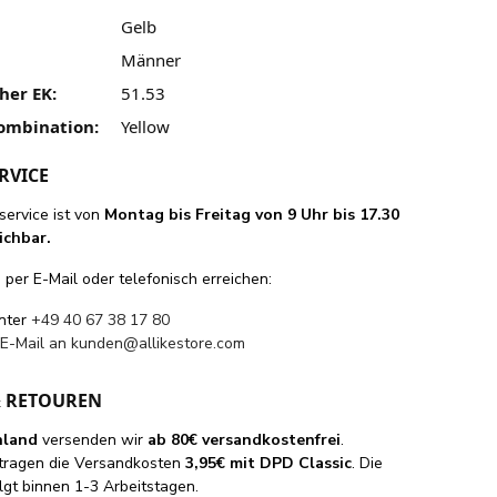
Gelb
Männer
her EK:
51.53
ombination:
Yellow
RVICE
ervice ist von
Montag bis Freitag von 9 Uhr bis 17.30
ichbar.
per E-Mail oder telefonisch erreichen:
unter
+49 40 67 38 17 80
 E-Mail an
kunden@allikestore.com
& RETOUREN
hland
versenden wir
ab 80€ versandkostenfrei
.
tragen die Versandkosten
3,95€ mit DPD Classic
. Die
lgt binnen 1-3 Arbeitstagen.