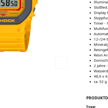
Illumina
Stoßfest
Display 
Stoppfun
Timer - 
Multifu
Automat
12-/24-
Mineral
Resinge
Resin A
Dornsch
2 Jahre -
Wasserdi
48,9 x 4
ca. 52 g
PRODUKTD
Type: