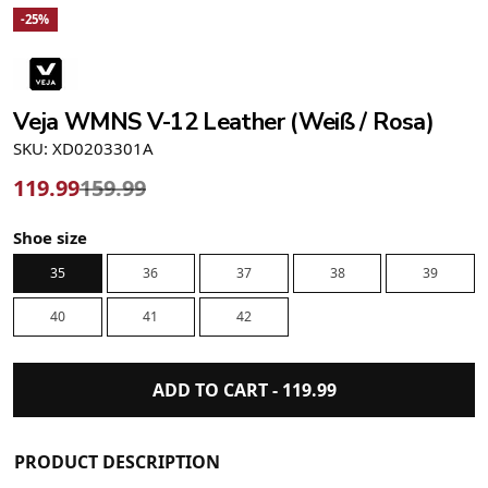
-25%
Veja WMNS V-12 Leather (Weiß / Rosa)
SKU: XD0203301A
119.99
159.99
Shoe size
35
36
37
38
39
40
41
42
ADD TO CART -
119.99
PRODUCT DESCRIPTION