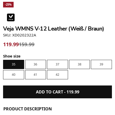
-25%
Veja WMNS V-12 Leather (Weiß / Braun)
SKU: XD0202322A
119.99
159.99
Shoe size
35
36
37
38
39
40
41
42
ADD TO CART -
119.99
PRODUCT DESCRIPTION