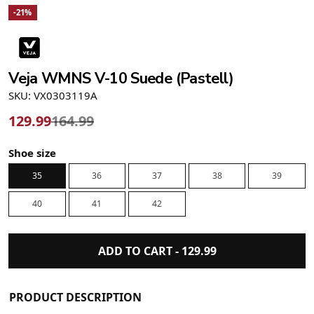
-21%
Veja WMNS V-10 Suede (Pastell)
SKU: VX0303119A
129.99
164.99
Shoe size
35
36
37
38
39
40
41
42
ADD TO CART -
129.99
PRODUCT DESCRIPTION