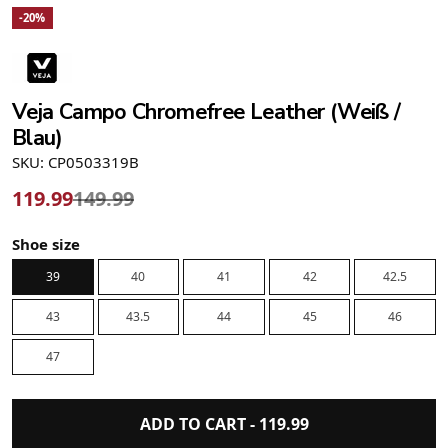
-20%
Veja Campo Chromefree Leather (Weiß /
Blau)
SKU: CP0503319B
119.99
149.99
Shoe size
39
40
41
42
42.5
43
43.5
44
45
46
47
ADD TO CART -
119.99