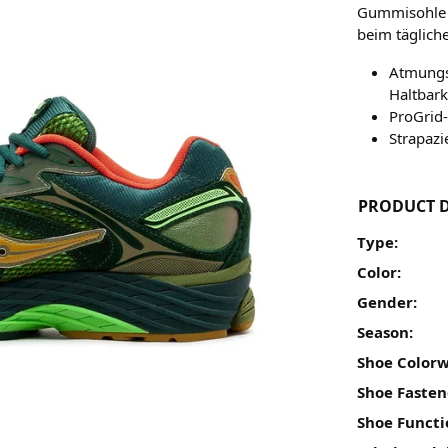
Gummisohle f
beim täglich
Atmungs
Haltbark
ProGrid
Strapazi
PRODUCT D
Type:
Color:
Gender:
Season:
Shoe Colorw
Shoe Fasten
Shoe Functi