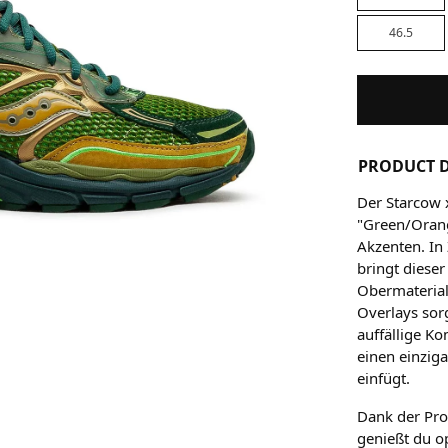
46.5
PRODUCT D
Der Starcow 
"Green/Orang
Akzenten. In
bringt dieser
Obermateria
Overlays sor
auffällige K
einen einziga
einfügt.
Dank der Pr
genießt du o