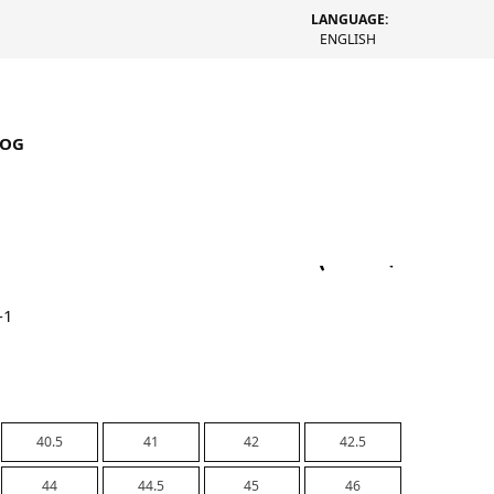
LANGUAGE:
ENGLISH
LOG
x Starcow ProGrid Omni 9 (Grün /
-1
40.5
41
42
42.5
44
44.5
45
46