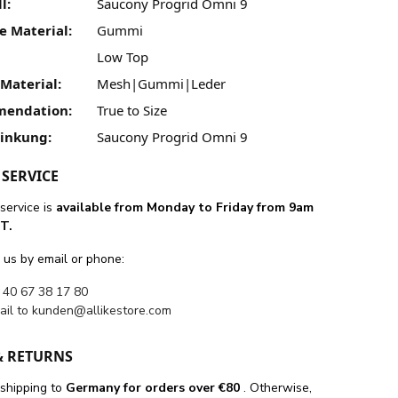
l:
Saucony Progrid Omni 9
e Material:
Gummi
Low Top
Material:
Mesh|Gummi|Leder
mendation:
True to Size
linkung:
Saucony Progrid Omni 9
SERVICE
service is
available from Monday to Friday from 9am
T.
 us by email or phone:
 40 67 38 17 80
ail to
kunden@allikestore.com
& RETURNS
 shipping
to
Germany for orders
over €80
. Otherwise,