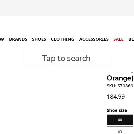
EW
BRANDS
SHOES
CLOTHING
ACCESSORIES
SALE
B
Tap to search
Saucony 
Orange)
SKU: S70869
184.99
Shoe size
40
43