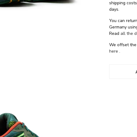
shipping cost
days.
You can return
Germany using
Read
all the 
We offset the
here
.