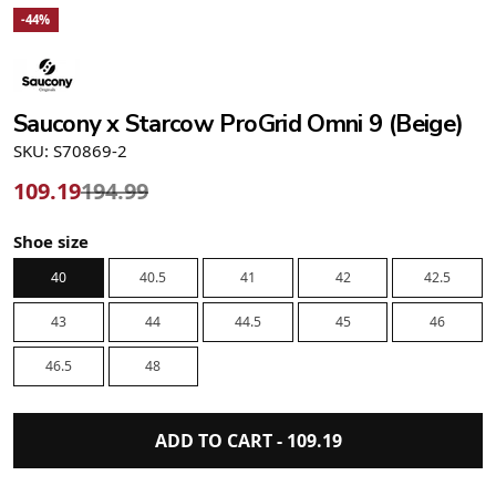
-44%
Saucony x Starcow ProGrid Omni 9 (Beige)
SKU: S70869-2
109.19
194.99
Shoe size
40
40.5
41
42
42.5
43
44
44.5
45
46
46.5
48
ADD TO CART -
109.19